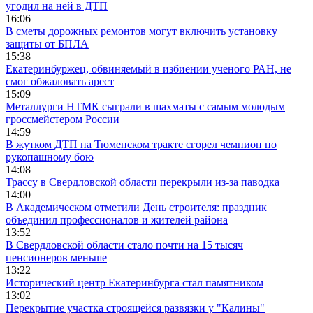
угодил на ней в ДТП
16:06
В сметы дорожных ремонтов могут включить установку
защиты от БПЛА
15:38
Екатеринбуржец, обвиняемый в избиении ученого РАН, не
смог обжаловать арест
15:09
Металлурги НТМК сыграли в шахматы с самым молодым
гроссмейстером России
14:59
В жутком ДТП на Тюменском тракте сгорел чемпион по
рукопашному бою
14:08
Трассу в Свердловской области перекрыли из-за паводка
14:00
В Академическом отметили День строителя: праздник
объединил профессионалов и жителей района
13:52
В Свердловской области стало почти на 15 тысяч
пенсионеров меньше
13:22
Исторический центр Екатеринбурга стал памятником
13:02
Перекрытие участка строящейся развязки у "Калины"