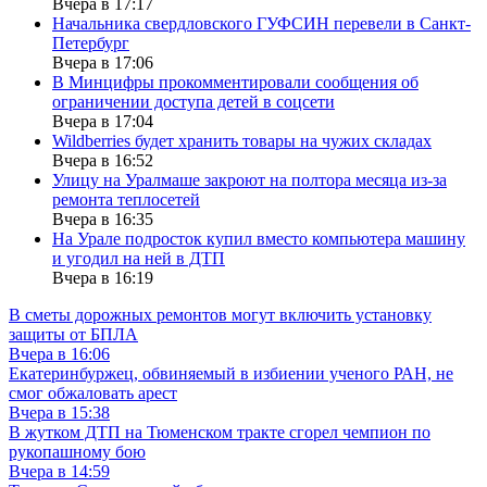
Вчера в 17:17
Начальника свердловского ГУФСИН перевели в Санкт-
Петербург
Вчера в 17:06
В Минцифры прокомментировали сообщения об
ограничении доступа детей в соцсети
Вчера в 17:04
Wildberries будет хранить товары на чужих складах
Вчера в 16:52
Улицу на Уралмаше закроют на полтора месяца из-за
ремонта теплосетей
Вчера в 16:35
На Урале подросток купил вместо компьютера машину
и угодил на ней в ДТП
Вчера в 16:19
В сметы дорожных ремонтов могут включить установку
защиты от БПЛА
Вчера в 16:06
Екатеринбуржец, обвиняемый в избиении ученого РАН, не
смог обжаловать арест
Вчера в 15:38
В жутком ДТП на Тюменском тракте сгорел чемпион по
рукопашному бою
Вчера в 14:59