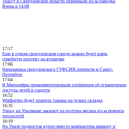
Трассу в Свердловской области перекрыли из-за паводка
Вчера в 14:08
17:17
Еще в одном свердловском городе можно будет взять
семейную ипотеку на вторичке
17:06
Начальника свердловского ГУФСИН перевели в Санкт-
Петербург
17:04
В Минцифры прокомментировали сообщения об ограничении
доступа детей в соцсети
16:52
Wildberries будет хранить товары на чужих складах
16:35
Улицу на Уралмаше закроют на полтора месяца из-за ремонта
теплосетей
16:19
На Урале подросток купил вместо компьютера машину и