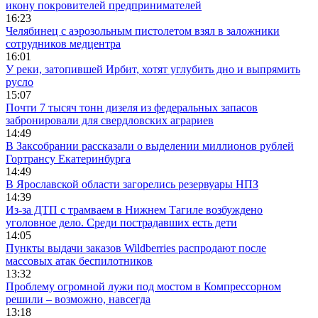
икону покровителей предпринимателей
16:23
Челябинец с аэрозольным пистолетом взял в заложники
сотрудников медцентра
16:01
У реки, затопившей Ирбит, хотят углубить дно и выпрямить
русло
15:07
Почти 7 тысяч тонн дизеля из федеральных запасов
забронировали для свердловских аграриев
14:49
В Заксобрании рассказали о выделении миллионов рублей
Гортрансу Екатеринбурга
14:49
В Ярославской области загорелись резервуары НПЗ
14:39
Из-за ДТП с трамваем в Нижнем Тагиле возбуждено
уголовное дело. Среди пострадавших есть дети
14:05
Пункты выдачи заказов Wildberries распродают после
массовых атак беспилотников
13:32
Проблему огромной лужи под мостом в Компрессорном
решили – возможно, навсегда
13:18