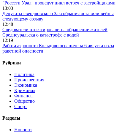
"Россети Урал" проведут цикл встреч с застройщиками
13:03
Депутаты свердловского Заксобрания оставили вейпы
следующему созыву
12:48
Следователи отреагировали на обращение жителей
Среднеуральска о катастрофе с водой
12:19
Работа аэропорта Кольцово ограничена 6 августа из-за
ракетной опасности
Рубрики
Политика
Происшествия
Экономика
Криминал
Финансы
Общество
Спорт
Разделы
Новости