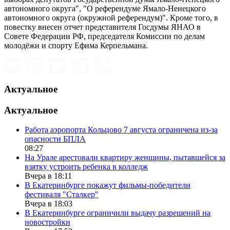
автономного округа", "О референдуме Ямало-Ненецкого
автономного округа (окружной референдум)". Кроме того, в
повестку внесен отчет представителя Госдумы ЯНАО в
Совете Федерации РФ, председателя Комиссии по делам
молодёжи и спорту Ефима Керпельмана.
Актуальное
Актуальное
Работа аэропорта Кольцово 7 августа ограничена из-за
опасности БПЛА
08:27
На Урале арестовали квартиру женщины, пытавшейся за
взятку устроить ребенка в колледж
Вчера в 18:11
В Екатеринбурге покажут фильмы-победители
фестиваля "Сталкер"
Вчера в 18:03
В Екатеринбурге ограничили выдачу разрешений на
новостройки