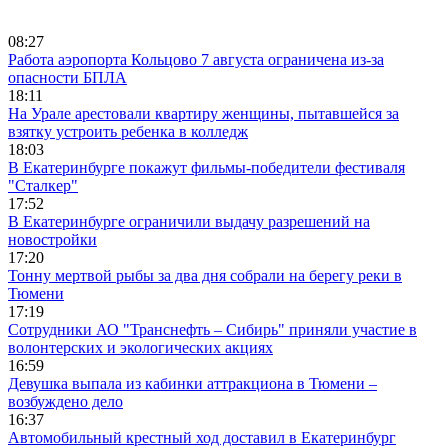
08:27
Работа аэропорта Кольцово 7 августа ограничена из-за
опасности БПЛА
18:11
На Урале арестовали квартиру женщины, пытавшейся за
взятку устроить ребенка в колледж
18:03
В Екатеринбурге покажут фильмы-победители фестиваля
"Сталкер"
17:52
В Екатеринбурге ограничили выдачу разрешений на
новостройки
17:20
Тонну мертвой рыбы за два дня собрали на берегу реки в
Тюмени
17:19
Сотрудники АО "Транснефть – Сибирь" приняли участие в
волонтерских и экологических акциях
16:59
Девушка выпала из кабинки аттракциона в Тюмени –
возбуждено дело
16:37
Автомобильный крестный ход доставил в Екатеринбург