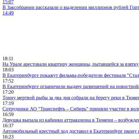
15:07
В Заксобрании рассказали о выделении миллионов рублей Гор
14:49
18:11
На Урале арестовали квартиру женщины, пытавшейся за взятку
18:03
В Екатеринбурге покажут фильмы-победители фестиваля "Ста
17:52
В Екатеринбурге ограничили выдачу разрешений на новострой
17:20
Тонну мертвой рыбы за два дня собрали на берегу реки в Тюме
17:19
Сотрудники АО "Транснефть – Сибирь" приняли участие в вол
16:59
Девушка выпала из кабинки аттракциона в Тюмени – возбужде
16:37
Автомобильный крестный ход доставил в Екатеринбург икону
16:23