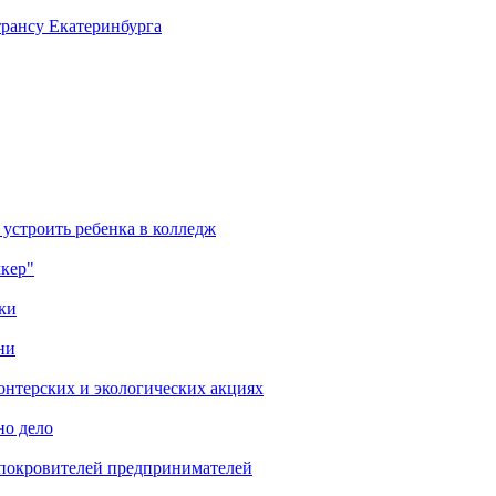
трансу Екатеринбурга
 устроить ребенка в колледж
лкер"
ки
ни
онтерских и экологических акциях
но дело
 покровителей предпринимателей