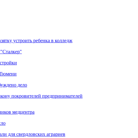
зятку устроить ребенка в колледж
 "Сталкер"
остройки
в Тюмени
буждено дело
икону покровителей предпринимателей
ников медцентра
сло
али для свердловских аграриев