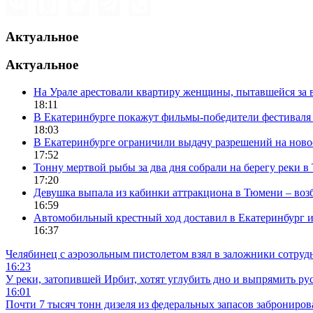
Актуальное
Актуальное
На Урале арестовали квартиру женщины, пытавшейся за в
18:11
В Екатеринбурге покажут фильмы-победители фестиваля
18:03
В Екатеринбурге ограничили выдачу разрешений на нов
17:52
Тонну мертвой рыбы за два дня собрали на берегу реки 
17:20
Девушка выпала из кабинки аттракциона в Тюмени – воз
16:59
Автомобильный крестный ход доставил в Екатеринбург 
16:37
Челябинец с аэрозольным пистолетом взял в заложники сотруд
16:23
У реки, затопившей Ирбит, хотят углубить дно и выпрямить ру
16:01
Почти 7 тысяч тонн дизеля из федеральных запасов заброниров