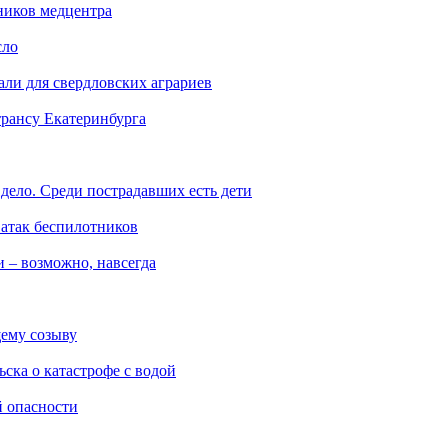
ников медцентра
сло
али для свердловских аграриев
трансу Екатеринбурга
дело. Среди пострадавших есть дети
 атак беспилотников
 – возможно, навсегда
ему созыву
ска о катастрофе с водой
й опасности