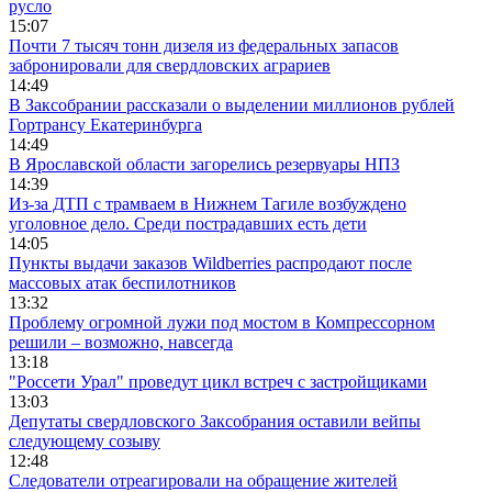
русло
15:07
Почти 7 тысяч тонн дизеля из федеральных запасов
забронировали для свердловских аграриев
14:49
В Заксобрании рассказали о выделении миллионов рублей
Гортрансу Екатеринбурга
14:49
В Ярославской области загорелись резервуары НПЗ
14:39
Из-за ДТП с трамваем в Нижнем Тагиле возбуждено
уголовное дело. Среди пострадавших есть дети
14:05
Пункты выдачи заказов Wildberries распродают после
массовых атак беспилотников
13:32
Проблему огромной лужи под мостом в Компрессорном
решили – возможно, навсегда
13:18
"Россети Урал" проведут цикл встреч с застройщиками
13:03
Депутаты свердловского Заксобрания оставили вейпы
следующему созыву
12:48
Следователи отреагировали на обращение жителей