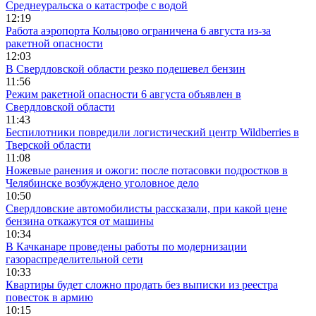
Среднеуральска о катастрофе с водой
12:19
Работа аэропорта Кольцово ограничена 6 августа из-за
ракетной опасности
12:03
В Свердловской области резко подешевел бензин
11:56
Режим ракетной опасности 6 августа объявлен в
Свердловской области
11:43
Беспилотники повредили логистический центр Wildberries в
Тверской области
11:08
Ножевые ранения и ожоги: после потасовки подростков в
Челябинске возбуждено уголовное дело
10:50
Свердловские автомобилисты рассказали, при какой цене
бензина откажутся от машины
10:34
В Качканаре проведены работы по модернизации
газораспределительной сети
10:33
Квартиры будет сложно продать без выписки из реестра
повесток в армию
10:15