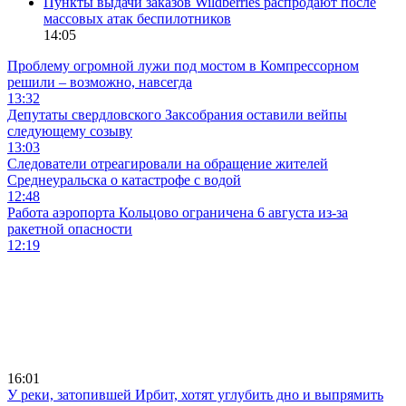
Пункты выдачи заказов Wildberries распродают после
массовых атак беспилотников
14:05
Проблему огромной лужи под мостом в Компрессорном
решили – возможно, навсегда
13:32
Депутаты свердловского Заксобрания оставили вейпы
следующему созыву
13:03
Следователи отреагировали на обращение жителей
Среднеуральска о катастрофе с водой
12:48
Работа аэропорта Кольцово ограничена 6 августа из-за
ракетной опасности
12:19
16:01
У реки, затопившей Ирбит, хотят углубить дно и выпрямить