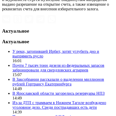
выдано разрешение на открытие счета, а также извещение о
реквизитах счета для внесения избирательного залога.
Актуальное
Актуальное
У реки, затопившей Ирбит, хотят углубить дно и
выпрямить русло
16:01
Почти 7 тысяч тонн дизеля из федеральных запасов
забронировали для свердловских аграриев
15:07
В Заксобрании рассказали о выделении миллионов
рублей Гортрансу Екатеринбурга
14:49
В Ярославской области загорелись резервуары НПЗ
14:49
Из-за ДТП с трамваем в Нижнем Тагиле возбуждено
уголовное дело. Среди пострадавших есть дети
14:39