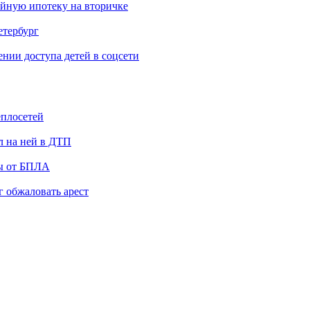
ейную ипотеку на вторичке
етербург
ии доступа детей в соцсети
еплосетей
л на ней в ДТП
ты от БПЛА
 обжаловать арест