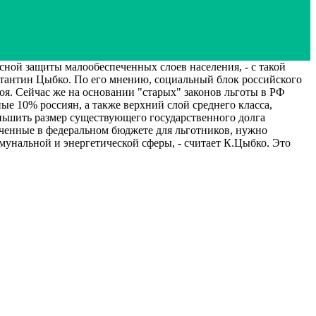
ой защиты малообеспеченных слоев населения, - с такой
тантин Цыбко. По его мнению, социальный блок российского
роя. Сейчас же на основании "старых" законов льготы в РФ
е 10% россиян, а также верхний слой среднего класса,
ньшить размер существующего государственного долга
аченные в федеральном бюджете для льготников, нужно
унальной и энергетической сферы, - считает К.Цыбко. Это