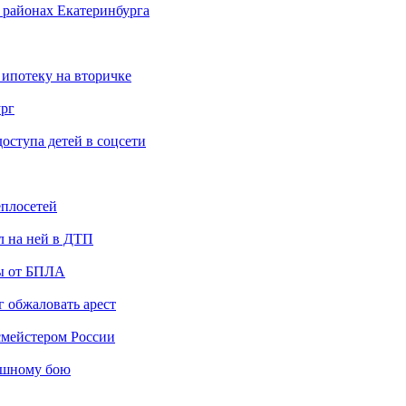
 районах Екатеринбурга
 ипотеку на вторичке
ург
ступа детей в соцсети
еплосетей
л на ней в ДТП
ты от БПЛА
 обжаловать арест
мейстером России
ашному бою