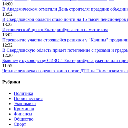
14:00
В Академическом отметили День строителя: праздник объедин
13:52
В Свердловской области стало почти на 15 тысяч пенсионеров
13:22
Исторический центр Екатеринбурга стал памятником
13:02
Перекрытие участка строящейся развязки у "Калины" продлили
12:32
В Свердловскую область придет потепление с грозами и градо
12:20
Бывшему руководству СИЗО-1 Екатеринбурга ужесточили приг
11:55
Четыре человека сгорели заживо после ДТП на Тюменском тра
Рубрики
Политика
Происшествия
Экономика
Криминал
Финансы
Общество
Спорт