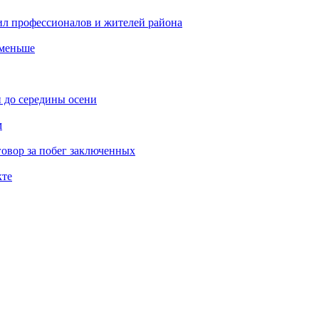
ил профессионалов и жителей района
 меньше
 до середины осени
м
овор за побег заключенных
кте