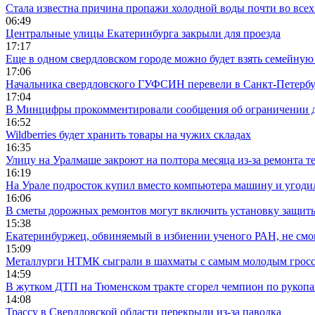
Стала известна причина пропажи холодной воды почти во всех
06:49
Центральные улицы Екатеринбурга закрыли для проезда
17:17
Еще в одном свердловском городе можно будет взять семейную
17:06
Начальника свердловского ГУФСИН перевели в Санкт-Петерб
17:04
В Минцифры прокомментировали сообщения об ограничении до
16:52
Wildberries будет хранить товары на чужих складах
16:35
Улицу на Уралмаше закроют на полтора месяца из-за ремонта т
16:19
На Урале подросток купил вместо компьютера машину и угоди
16:06
В сметы дорожных ремонтов могут включить установку защи
15:38
Екатеринбуржец, обвиняемый в избиении ученого РАН, не смог
15:09
Металлурги НТМК сыграли в шахматы с самым молодым гросс
14:59
В жутком ДТП на Тюменском тракте сгорел чемпион по рукоп
14:08
Трассу в Свердловской области перекрыли из-за паводка