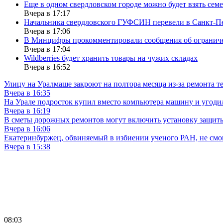
Еще в одном свердловском городе можно будет взять сем
Вчера в 17:17
Начальника свердловского ГУФСИН перевели в Санкт-П
Вчера в 17:06
В Минцифры прокомментировали сообщения об ограничен
Вчера в 17:04
Wildberries будет хранить товары на чужих складах
Вчера в 16:52
Улицу на Уралмаше закроют на полтора месяца из-за ремонта т
Вчера в 16:35
На Урале подросток купил вместо компьютера машину и угоди
Вчера в 16:19
В сметы дорожных ремонтов могут включить установку защи
Вчера в 16:06
Екатеринбуржец, обвиняемый в избиении ученого РАН, не смог
Вчера в 15:38
08:03