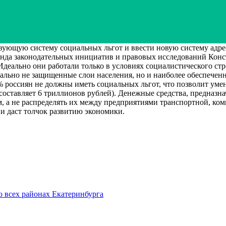
щую систему социальных льгот и ввести новую систему адресн
нда законодательных инициатив и правовых исследований Конс
 Идеально они работали только в условиях социалистического ст
льно не защищенные слои населения, но и наиболее обеспеченны
 россиян не должны иметь социальных льгот, что позволит уме
составляет 6 триллионов рублей). Денежные средства, предназн
 а не распределять их между предприятиями транспортной, комм
и даст толчок развитию экономики.
о всех районах Екатеринбурга