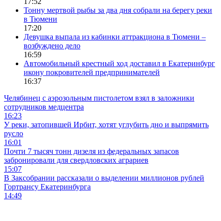
17:52
Тонну мертвой рыбы за два дня собрали на берегу реки
в Тюмени
17:20
Девушка выпала из кабинки аттракциона в Тюмени –
возбуждено дело
16:59
Автомобильный крестный ход доставил в Екатеринбург
икону покровителей предпринимателей
16:37
Челябинец с аэрозольным пистолетом взял в заложники
сотрудников медцентра
16:23
У реки, затопившей Ирбит, хотят углубить дно и выпрямить
русло
16:01
Почти 7 тысяч тонн дизеля из федеральных запасов
забронировали для свердловских аграриев
15:07
В Заксобрании рассказали о выделении миллионов рублей
Гортрансу Екатеринбурга
14:49