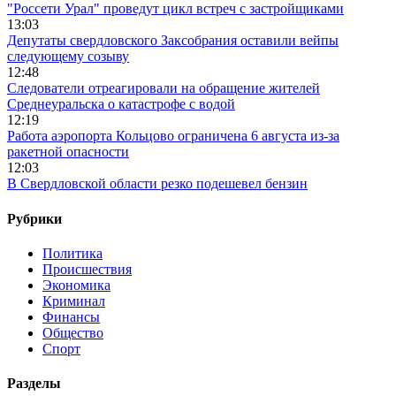
"Россети Урал" проведут цикл встреч с застройщиками
13:03
Депутаты свердловского Заксобрания оставили вейпы
следующему созыву
12:48
Следователи отреагировали на обращение жителей
Среднеуральска о катастрофе с водой
12:19
Работа аэропорта Кольцово ограничена 6 августа из-за
ракетной опасности
12:03
В Свердловской области резко подешевел бензин
Рубрики
Политика
Происшествия
Экономика
Криминал
Финансы
Общество
Спорт
Разделы