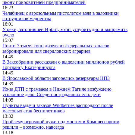
икону покровителей предпринимателей
16:23
Челябинец с аэрозольным пистолетом взял в заложники
сотрудников медцентра
16:01
У реки, затопившей Ирбит, хотят углубить дно и выпрямить
русло
15:07
Почти 7 тысяч тонн дизеля из федеральных запасов
забронировали для свердловских аграриев
14:49
В Заксобрании рассказали о выделении миллионов рублей
Гортрансу Екатеринбурга
14:49
В Ярославской области загорелись резервуары НПЗ
14:39
Из-за ДТП с трамваем в Нижнем Тагиле возбуждено
уголовное дело. Среди пострадавших есть дети
14:05
Пункты выдачи заказов Wildberries распродают после
массовых атак беспилотников
13:32
Проблему огромной лужи под мостом в Компрессорном
решили – возможно, навсегда
13:18