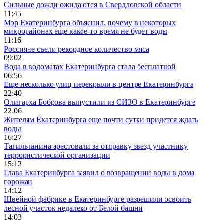
Сильные дожди ожидаются в Свердловской области
11:45
Мэр Екатеринбурга объяснил, почему в некоторых
микрорайонах еще какое-то время не будет воды
11:16
Россияне съели рекордное количество мяса
09:02
Вода в водоматах Екатеринбурга стала бесплатной
06:56
Еще несколько улиц перекрыли в центре Екатеринбурга
22:40
Олигарха Боброва выпустили из СИЗО в Екатеринбурге
22:06
Жителям Екатеринбурга еще почти сутки придется ждать
воды
16:27
Тагильчанина арестовали за отправку звезд участнику
террористической организации
15:12
Глава Екатеринбурга заявил о возвращении воды в дома
горожан
14:12
Швейной фабрике в Екатеринбурге разрешили освоить
лесной участок недалеко от Белой башни
14:03