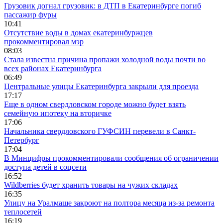
Грузовик догнал грузовик: в ДТП в Екатеринбурге погиб
пассажир фуры
10:41
Отсутствие воды в домах екатеринбуржцев
прокомментировал мэр
08:03
Стала известна причина пропажи холодной воды почти во
всех районах Екатеринбурга
06:49
Центральные улицы Екатеринбурга закрыли для проезда
17:17
Еще в одном свердловском городе можно будет взять
семейную ипотеку на вторичке
17:06
Начальника свердловского ГУФСИН перевели в Санкт-
Петербург
17:04
В Минцифры прокомментировали сообщения об ограничении
доступа детей в соцсети
16:52
Wildberries будет хранить товары на чужих складах
16:35
Улицу на Уралмаше закроют на полтора месяца из-за ремонта
теплосетей
16:19