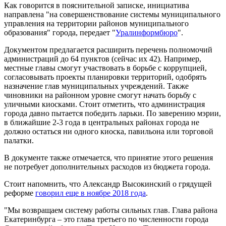
Как говорится в пояснительной записке, инициатива
направлена "на совершенствование системы муниципального
управления на территории районов муниципального
образования" города, передает "
Уралинформбюро
".
Документом предлагается расширить перечень полномочий
администраций до 64 пунктов (сейчас их 42). Например,
местные главы смогут участвовать в борьбе с коррупцией,
согласовывать проекты планировки территорий, одобрять
назначение глав муниципальных учреждений. Также
чиновники на районном уровне смогут начать борьбу с
уличными киосками. Стоит отметить, что администрация
города давно пытается победить ларьки. По заверению мэрии,
в ближайшие 2-3 года в центральных районах города не
должно остаться ни одного киоска, павильона или торговой
палатки.
В документе также отмечается, что принятие этого решения
не потребует дополнительных расходов из бюджета города.
Стоит напомнить, что Александр Высокинский о грядущей
реформе
говорил еще в ноябре 2018 года
.
"Мы возвращаем систему работы сильных глав. Глава района
Екатеринбурга – это глава третьего по численности города