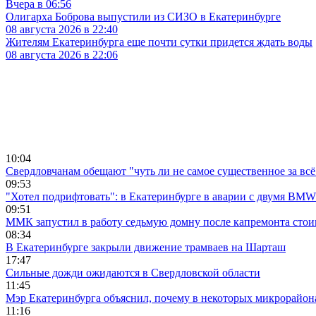
Вчера в 06:56
Олигарха Боброва выпустили из СИЗО в Екатеринбурге
08 августа 2026 в 22:40
Жителям Екатеринбурга еще почти сутки придется ждать воды
08 августа 2026 в 22:06
10:04
Свердловчанам обещают "чуть ли не самое существенное за всё
09:53
"Хотел подрифтовать": в Екатеринбурге в аварии с двумя BMW
09:51
ММК запустил в работу седьмую домну после капремонта стои
08:34
В Екатеринбурге закрыли движение трамваев на Шарташ
17:47
Сильные дожди ожидаются в Свердловской области
11:45
Мэр Екатеринбурга объяснил, почему в некоторых микрорайона
11:16