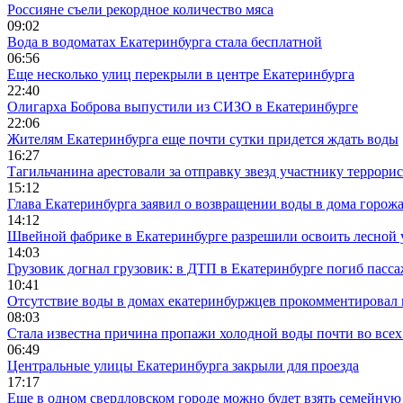
Россияне съели рекордное количество мяса
09:02
Вода в водоматах Екатеринбурга стала бесплатной
06:56
Еще несколько улиц перекрыли в центре Екатеринбурга
22:40
Олигарха Боброва выпустили из СИЗО в Екатеринбурге
22:06
Жителям Екатеринбурга еще почти сутки придется ждать воды
16:27
Тагильчанина арестовали за отправку звезд участнику террори
15:12
Глава Екатеринбурга заявил о возвращении воды в дома горож
14:12
Швейной фабрике в Екатеринбурге разрешили освоить лесной 
14:03
Грузовик догнал грузовик: в ДТП в Екатеринбурге погиб пасс
10:41
Отсутствие воды в домах екатеринбуржцев прокомментировал 
08:03
Стала известна причина пропажи холодной воды почти во всех
06:49
Центральные улицы Екатеринбурга закрыли для проезда
17:17
Еще в одном свердловском городе можно будет взять семейную