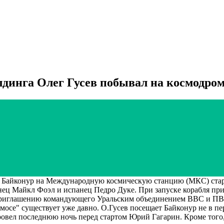
динга Олег Гусев побывал на космодро
Байконур на Международную космическую станцию (МКС) старт
нец Майкл Фоэл и испанец Педро Дуке. При запуске корабля пр
о приглашению командующего Уральским объединением ВВС и ПВ
смосе" существует уже давно. О.Гусев посещает Байконур не в п
провел последнюю ночь перед стартом Юрий Гагарин. Кроме того