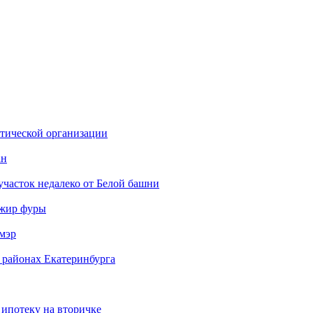
стической организации
ан
участок недалеко от Белой башни
ажир фуры
мэр
 районах Екатеринбурга
 ипотеку на вторичке