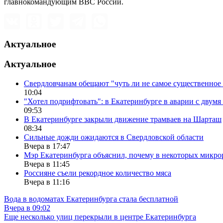
главнокомандующим ВВС России.
Актуальное
Актуальное
Свердловчанам обещают "чуть ли не самое существенное 
10:04
"Хотел подрифтовать": в Екатеринбурге в аварии с двум
09:53
В Екатеринбурге закрыли движение трамваев на Шарташ
08:34
Сильные дожди ожидаются в Свердловской области
Вчера в 17:47
Мэр Екатеринбурга объяснил, почему в некоторых микрор
Вчера в 11:45
Россияне съели рекордное количество мяса
Вчера в 11:16
Вода в водоматах Екатеринбурга стала бесплатной
Вчера в 09:02
Еще несколько улиц перекрыли в центре Екатеринбурга