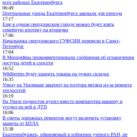
всех районах Екатеринбурга
06:49
Центральные улицы Екатеринбурга закрыли для проезда
17:17
Еще в одном свердловском городе можно будет взять
семейную ипотеку на вторичке
17:06
Начальника свердловского ГУФСИН перевели в Санкт-
Петербург
17:04
В Минцифры прокомментировали сообщения об ограничении
доступа детей в соцсети
16:52
Wildberries будет хранить товары на чужих складах
16:35
Улицу на Уралмаше закроют на полтора месяца из-за ремонта
теплосетей
16:19
На Урале подросток купил вместо компьютера машину и
угодил на ней в ДТП
16:06
В сметы дорожных ремонтов могут включить установку
защиты от БПЛА
15:38
Екатеринбуржец, обвиняемый в избиении ученого РАН, не