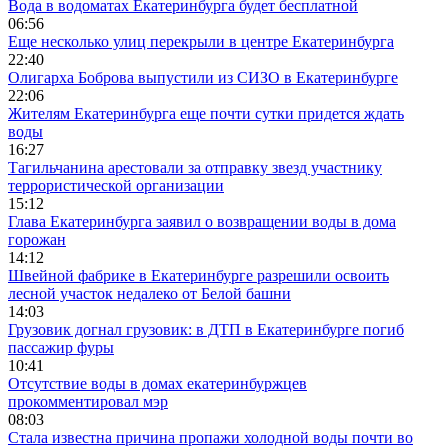
Вода в водоматах Екатеринбурга будет бесплатной
06:56
Еще несколько улиц перекрыли в центре Екатеринбурга
22:40
Олигарха Боброва выпустили из СИЗО в Екатеринбурге
22:06
Жителям Екатеринбурга еще почти сутки придется ждать
воды
16:27
Тагильчанина арестовали за отправку звезд участнику
террористической организации
15:12
Глава Екатеринбурга заявил о возвращении воды в дома
горожан
14:12
Швейной фабрике в Екатеринбурге разрешили освоить
лесной участок недалеко от Белой башни
14:03
Грузовик догнал грузовик: в ДТП в Екатеринбурге погиб
пассажир фуры
10:41
Отсутствие воды в домах екатеринбуржцев
прокомментировал мэр
08:03
Стала известна причина пропажи холодной воды почти во