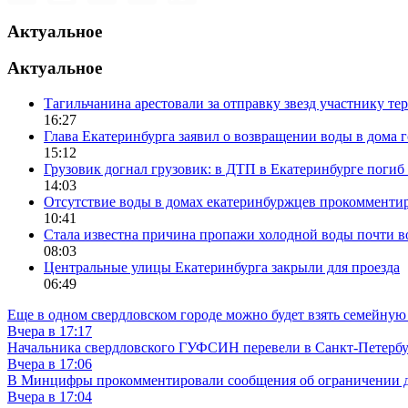
Актуальное
Актуальное
Тагильчанина арестовали за отправку звезд участнику т
16:27
Глава Екатеринбурга заявил о возвращении воды в дома 
15:12
Грузовик догнал грузовик: в ДТП в Екатеринбурге поги
14:03
Отсутствие воды в домах екатеринбуржцев прокомменти
10:41
Стала известна причина пропажи холодной воды почти в
08:03
Центральные улицы Екатеринбурга закрыли для проезда
06:49
Еще в одном свердловском городе можно будет взять семейную
Вчера в 17:17
Начальника свердловского ГУФСИН перевели в Санкт-Петерб
Вчера в 17:06
В Минцифры прокомментировали сообщения об ограничении до
Вчера в 17:04