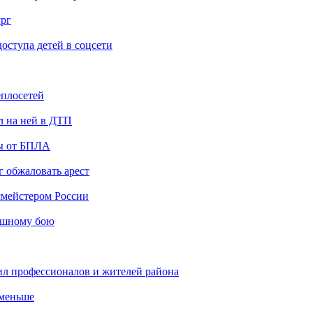
ург
ступа детей в соцсети
еплосетей
л на ней в ДТП
ты от БПЛА
 обжаловать арест
мейстером России
ашному бою
ил профессионалов и жителей района
 меньше