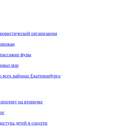
еррористической организации
горожан
б пассажир фуры
ровал мэр
о всех районах Екатеринбурга
 ипотеку на вторичке
ург
ступа детей в соцсети