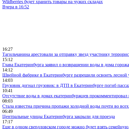
Wildberries будет хранить товары на чужих складах
Вчера в 16:52
16:27
Тагильчанина арестовали за отправку звезд участнику террори
15:12
Глава Екатеринбурга заявил о возвращении воды в дома горож
14:12
Швейной фабрике в Екатеринбурге разрешили освоить лесной 
14:03
Грузовик догнал грузовик: в ДТП в Екатеринбурге погиб пасс
10:41
Отсутствие воды в домах екатеринбуржцев прокомментировал 
08:03
Стала известна причина пропажи холодной воды почти во всех
06:49
Центральные улицы Екатеринбурга закрыли для проезда
17:17
Еще в одном свердловском городе можно будет взять семейную