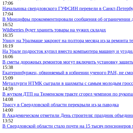
17:06
Начальника свердловского ГУФСИН перевели в Санкт-Петерб
17:04
В Минцифры прокомментировали сообщения об ограничении до
16:52
Wildberries будет хранить товары на чужих складах
16:35
Улицу на Уралмаше закроют на полтора месяца из-за ремонта т
16:19
На Урале подросток купил вместо компьютера машину и угоди
16:06
В сметы дорожных ремонтов могут включить установку защи
15:38
Екатеринбуржец, обвиняемый в избиении ученого РАН, не смог
15:09
Металлурги НТМК сыграли в шахматы с самым молодым гросс
14:59
В жутком ДТП на Тюменском тракте сгорел чемпион по рукоп
14:08
Трассу в Свердловской области перекрыли из-за паводка
14:00
В Академическом отметили День строителя: праздник объедин
13:52
В Свердловской области стало почти на 15 тысяч пенсионеров