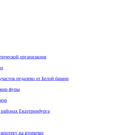
стической организации
ан
участок недалеко от Белой башни
ажир фуры
мэр
 районах Екатеринбурга
 ипотеку на вторичке