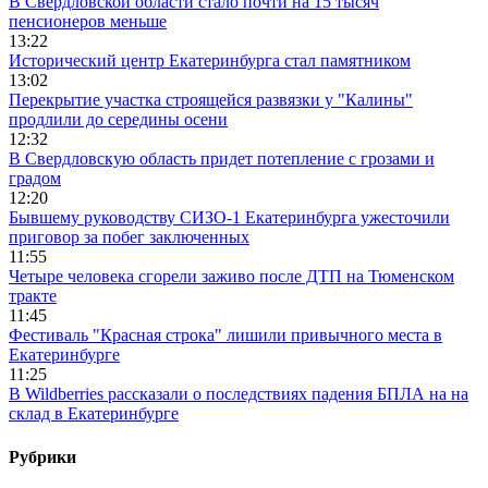
В Свердловской области стало почти на 15 тысяч
пенсионеров меньше
13:22
Исторический центр Екатеринбурга стал памятником
13:02
Перекрытие участка строящейся развязки у "Калины"
продлили до середины осени
12:32
В Свердловскую область придет потепление с грозами и
градом
12:20
Бывшему руководству СИЗО-1 Екатеринбурга ужесточили
приговор за побег заключенных
11:55
Четыре человека сгорели заживо после ДТП на Тюменском
тракте
11:45
Фестиваль "Красная строка" лишили привычного места в
Екатеринбурге
11:25
В Wildberries рассказали о последствиях падения БПЛА на на
склад в Екатеринбурге
Рубрики