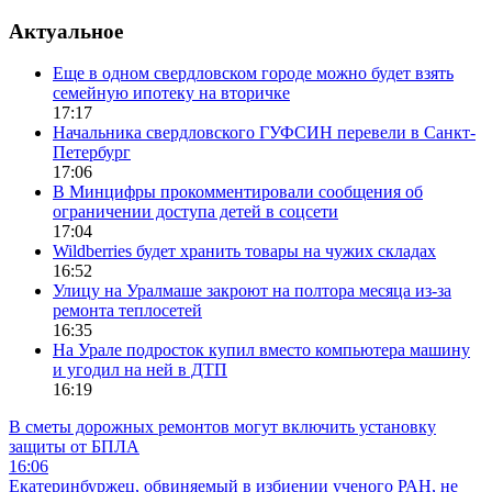
Актуальное
Еще в одном свердловском городе можно будет взять
семейную ипотеку на вторичке
17:17
Начальника свердловского ГУФСИН перевели в Санкт-
Петербург
17:06
В Минцифры прокомментировали сообщения об
ограничении доступа детей в соцсети
17:04
Wildberries будет хранить товары на чужих складах
16:52
Улицу на Уралмаше закроют на полтора месяца из-за
ремонта теплосетей
16:35
На Урале подросток купил вместо компьютера машину
и угодил на ней в ДТП
16:19
В сметы дорожных ремонтов могут включить установку
защиты от БПЛА
16:06
Екатеринбуржец, обвиняемый в избиении ученого РАН, не