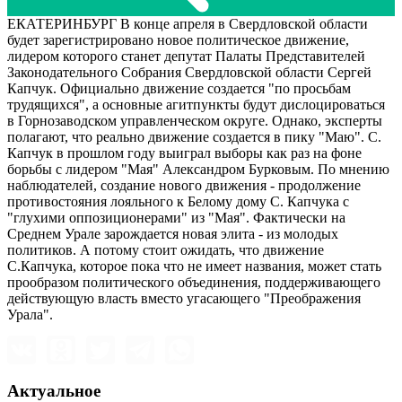
ЕКАТЕРИНБУРГ В конце апреля в Свердловской области
будет зарегистрировано новое политическое движение,
лидером которого станет депутат Палаты Представителей
Законодательного Собрания Свердловской области Сергей
Капчук. Официально движение создается "по просьбам
трудящихся", а основные агитпункты будут дислоцироваться
в Горнозаводском управленческом округе. Однако, эксперты
полагают, что реально движение создается в пику "Маю". С.
Капчук в прошлом году выиграл выборы как раз на фоне
борьбы с лидером "Мая" Александром Бурковым. По мнению
наблюдателей, создание нового движения - продолжение
противостояния лояльного к Белому дому С. Капчука с
"глухими оппозиционерами" из "Мая". Фактически на
Среднем Урале зарождается новая элита - из молодых
политиков. А потому стоит ожидать, что движение
С.Капчука, которое пока что не имеет названия, может стать
прообразом политического объединения, поддерживающего
действующую власть вместо угасающего "Преображения
Урала".
Актуальное