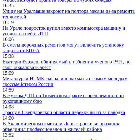
16:35
Улицу на Уралмаше закроют на полтора месяца из-за ремонта
теплосетей
16:19
На Урале подросток купил вместо компьютера машину и
угодил на ней в ДТП
16:06
В сметы дорожных ремонтов могут включить установку
защиты от БПЛА
15:38
Екатеринбуржец, обвиняемый в избиении ученого РАН, не
смог обжаловать арест
15:09
Металлурги НТМК сыграли в шахматы с самым молодым
гроссмейстером России
14:59
В жутком ДТП на Тюменском тракте сгорел чемпион по
рукопашному бою
14:08
Трассу в Свердловской области перекрыли из-за паводка
14:00
В Академическом отметили День строителя: праздник
объединил профессионалов и жителей района
13:52