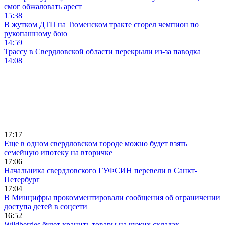
смог обжаловать арест
15:38
В жутком ДТП на Тюменском тракте сгорел чемпион по
рукопашному бою
14:59
Трассу в Свердловской области перекрыли из-за паводка
14:08
17:17
Еще в одном свердловском городе можно будет взять
семейную ипотеку на вторичке
17:06
Начальника свердловского ГУФСИН перевели в Санкт-
Петербург
17:04
В Минцифры прокомментировали сообщения об ограничении
доступа детей в соцсети
16:52
Wildberries будет хранить товары на чужих складах