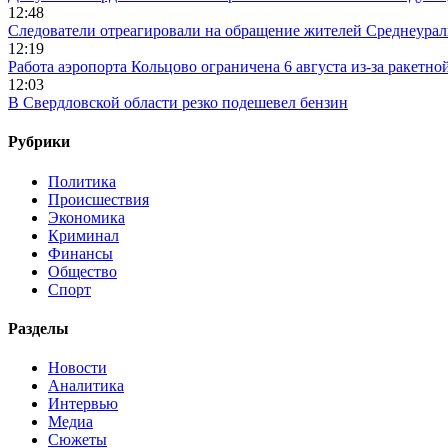
12:48
Следователи отреагировали на обращение жителей Среднеураль
12:19
Работа аэропорта Кольцово ограничена 6 августа из-за ракетно
12:03
В Свердловской области резко подешевел бензин
Рубрики
Политика
Происшествия
Экономика
Криминал
Финансы
Общество
Спорт
Разделы
Новости
Аналитика
Интервью
Медиа
Сюжеты