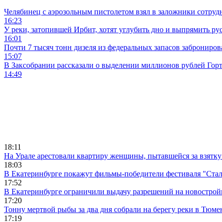
Челябинец с аэрозольным пистолетом взял в заложники сотруд
16:23
У реки, затопившей Ирбит, хотят углубить дно и выпрямить ру
16:01
Почти 7 тысяч тонн дизеля из федеральных запасов заброниров
15:07
В Заксобрании рассказали о выделении миллионов рублей Гор
14:49
18:11
На Урале арестовали квартиру женщины, пытавшейся за взятку
18:03
В Екатеринбурге покажут фильмы-победители фестиваля "Ста
17:52
В Екатеринбурге ограничили выдачу разрешений на новострой
17:20
Тонну мертвой рыбы за два дня собрали на берегу реки в Тюме
17:19