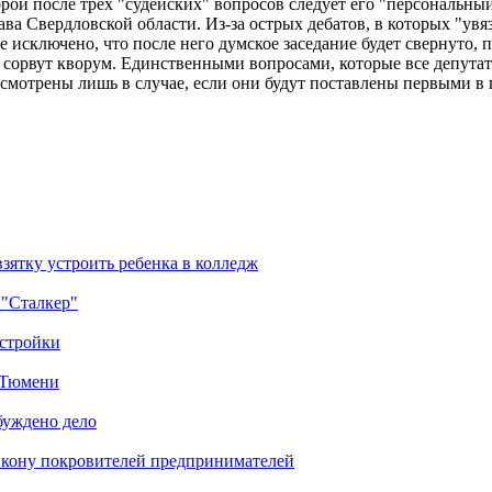
рой после трех "судейских" вопросов следует его "персональны
ава Свердловской области. Из-за острых дебатов, в которых "у
исключено, что после него думское заседание будет свернуто, 
ь сорвут кворум. Единственными вопросами, которые все депута
смотрены лишь в случае, если они будут поставлены первыми в 
зятку устроить ребенка в колледж
 "Сталкер"
остройки
в Тюмени
буждено дело
икону покровителей предпринимателей