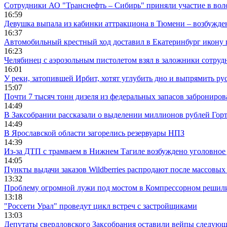
Сотрудники АО "Транснефть – Сибирь" приняли участие в вол
16:59
Девушка выпала из кабинки аттракциона в Тюмени – возбужде
16:37
Автомобильный крестный ход доставил в Екатеринбург икону
16:23
Челябинец с аэрозольным пистолетом взял в заложники сотруд
16:01
У реки, затопившей Ирбит, хотят углубить дно и выпрямить ру
15:07
Почти 7 тысяч тонн дизеля из федеральных запасов заброниров
14:49
В Заксобрании рассказали о выделении миллионов рублей Гор
14:49
В Ярославской области загорелись резервуары НПЗ
14:39
Из-за ДТП с трамваем в Нижнем Тагиле возбуждено уголовное 
14:05
Пункты выдачи заказов Wildberries распродают после массовых
13:32
Проблему огромной лужи под мостом в Компрессорном решили
13:18
"Россети Урал" проведут цикл встреч с застройщиками
13:03
Депутаты свердловского Заксобрания оставили вейпы следующ