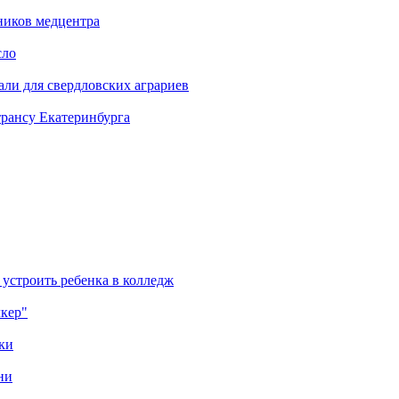
ников медцентра
сло
али для свердловских аграриев
трансу Екатеринбурга
 устроить ребенка в колледж
лкер"
ки
ни