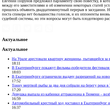
Евгений Порунов предложил парламенту свою повестку, в кото
между его заместителями и об изменении некоторых статей уст
пришлось объявить двадцатиминутный перерыв в заседании. Не 
поста спикера нет большинства голосов, и их оппоненты внов
судебной системы, но эти вопросы могут быть плодотворно рас
Актуальное
Актуальное
На Урале арестовали квартиру женщины, пытавшейся за в
18:11
В Екатеринбурге покажут фильмы-победители фестиваля
18:03
В Екатеринбурге ограничили выдачу разрешений на нов
17:52
Тонну мертвой рыбы за два дня собрали на берегу реки 
17:20
Девушка выпала из кабинки аттракциона в Тюмени – воз
16:59
Автомобильный крестный ход доставил в Екатеринбург 
16:37