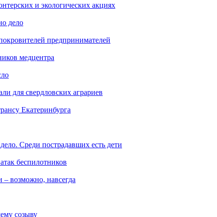
онтерских и экологических акциях
но дело
 покровителей предпринимателей
ников медцентра
сло
али для свердловских аграриев
трансу Екатеринбурга
дело. Среди пострадавших есть дети
 атак беспилотников
 – возможно, навсегда
ему созыву