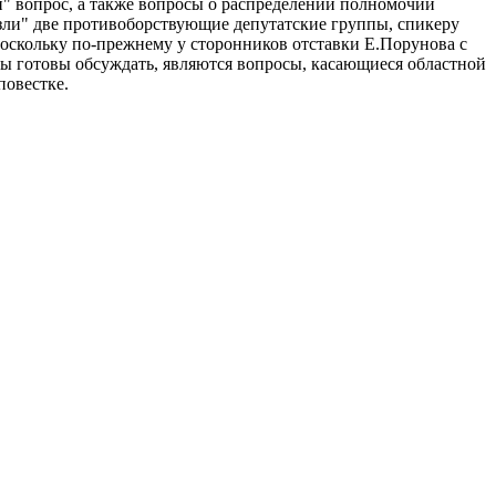
й" вопрос, а также вопросы о распределении полномочий
вязли" две противоборствующие депутатские группы, спикеру
поскольку по-прежнему у сторонников отставки Е.Порунова с
ты готовы обсуждать, являются вопросы, касающиеся областной
повестке.