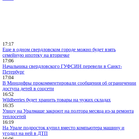
17:17
Еще в одном свердловском городе можно будет взять
семейную ипотеку на вторичке
17:06
Начальника свердловского ГУФСИН перевели в Санкт-
Петербург
17:04
В Минцифры прокомментировали сообщения об ограничении
доступа детей в соцсети
16:52
Wildberries будет хранить товары на чужих складах
16:35
Улицу на Уралмаше закроют на полтора месяца из-за ремонта
теплосетей
16:19
На Урале подросток купил вместо компьютера машину и
угодил на ней в ДТП
16:06