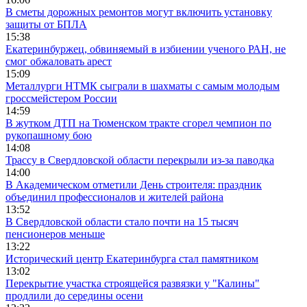
В сметы дорожных ремонтов могут включить установку
защиты от БПЛА
15:38
Екатеринбуржец, обвиняемый в избиении ученого РАН, не
смог обжаловать арест
15:09
Металлурги НТМК сыграли в шахматы с самым молодым
гроссмейстером России
14:59
В жутком ДТП на Тюменском тракте сгорел чемпион по
рукопашному бою
14:08
Трассу в Свердловской области перекрыли из-за паводка
14:00
В Академическом отметили День строителя: праздник
объединил профессионалов и жителей района
13:52
В Свердловской области стало почти на 15 тысяч
пенсионеров меньше
13:22
Исторический центр Екатеринбурга стал памятником
13:02
Перекрытие участка строящейся развязки у "Калины"
продлили до середины осени