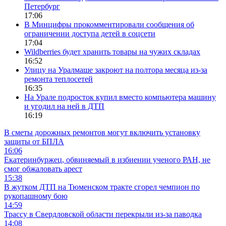
Петербург
17:06
В Минцифры прокомментировали сообщения об
ограничении доступа детей в соцсети
17:04
Wildberries будет хранить товары на чужих складах
16:52
Улицу на Уралмаше закроют на полтора месяца из-за
ремонта теплосетей
16:35
На Урале подросток купил вместо компьютера машину
и угодил на ней в ДТП
16:19
В сметы дорожных ремонтов могут включить установку
защиты от БПЛА
16:06
Екатеринбуржец, обвиняемый в избиении ученого РАН, не
смог обжаловать арест
15:38
В жутком ДТП на Тюменском тракте сгорел чемпион по
рукопашному бою
14:59
Трассу в Свердловской области перекрыли из-за паводка
14:08