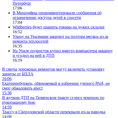
Петербург
17:06
В Минцифры прокомментировали сообщения об
ограничении доступа детей в соцсети
17:04
Wildberries будет хранить товары на чужих складах
16:52
Улицу на Уралмаше закроют на полтора месяца из-за
ремонта теплосетей
16:35
На Урале подросток купил вместо компьютера машину
и угодил на ней в ДТП
16:19
В сметы дорожных ремонтов могут включить установку
защиты от БПЛА
16:06
Екатеринбуржец, обвиняемый в избиении ученого РАН, не
смог обжаловать арест
15:38
В жутком ДТП на Тюменском тракте сгорел чемпион по
рукопашному бою
14:59
Трассу в Свердловской области перекрыли из-за паводка
14:08