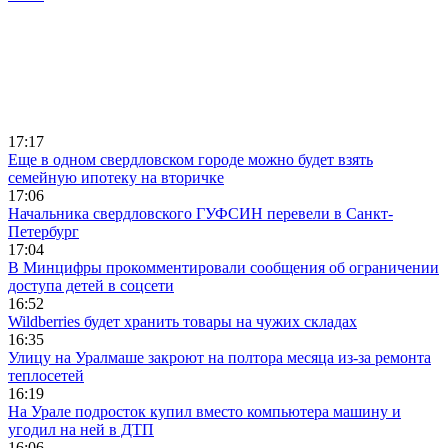
17:17
Еще в одном свердловском городе можно будет взять
семейную ипотеку на вторичке
17:06
Начальника свердловского ГУФСИН перевели в Санкт-
Петербург
17:04
В Минцифры прокомментировали сообщения об ограничении
доступа детей в соцсети
16:52
Wildberries будет хранить товары на чужих складах
16:35
Улицу на Уралмаше закроют на полтора месяца из-за ремонта
теплосетей
16:19
На Урале подросток купил вместо компьютера машину и
угодил на ней в ДТП
16:06