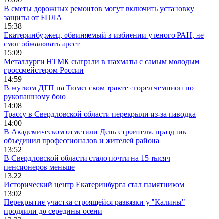
В сметы дорожных ремонтов могут включить установку
защиты от БПЛА
15:38
Екатеринбуржец, обвиняемый в избиении ученого РАН, не
смог обжаловать арест
15:09
Металлурги НТМК сыграли в шахматы с самым молодым
гроссмейстером России
14:59
В жутком ДТП на Тюменском тракте сгорел чемпион по
рукопашному бою
14:08
Трассу в Свердловской области перекрыли из-за паводка
14:00
В Академическом отметили День строителя: праздник
объединил профессионалов и жителей района
13:52
В Свердловской области стало почти на 15 тысяч
пенсионеров меньше
13:22
Исторический центр Екатеринбурга стал памятником
13:02
Перекрытие участка строящейся развязки у "Калины"
продлили до середины осени