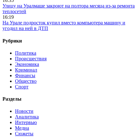
16:35
Улицу на Уралмаше закроют на полтора месяца из-за ремонта
теплосетей
16:19
На Урале подросток купил вместо компьютера машину и
угодил на ней в ДТП
Рубрики
Политика
Происшествия
Экономика
Криминал
Финансы
Общество
Спорт
Разделы
Новости
Аналитика
Интервью
Медиа
Сюжеты