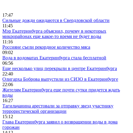
17:47
Сильные дожди ожидаются в Свердловской области
11:45
Мэр Екатеринбурга объяснил, почему в некоторых
микрорайонах еще какое-то время не будет воды
11:16
Россияне съели рекордное количество мяса
09:02
Вода в водоматах Екатеринбурга стала бесплатной
06:56
Еще несколько улиц перекрыли в центре Екатеринбурга
22:40
Олигарха Боброва выпустили из СИЗО в Екатеринбурге
22:06
Жителям Екатеринбурга еще почти сутки придется ждать
воды
16:27
Тагильчанина арестовали за отправку звезд участнику
террористической организации
15:12
Глава Екатеринбурга заявил о возвращении воды в дома
горожан
14:12