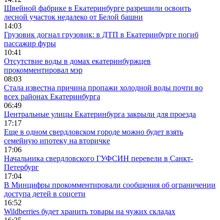
Швейной фабрике в Екатеринбурге разрешили освоить
лесной участок недалеко от Белой башни
14:03
Грузовик догнал грузовик: в ДТП в Екатеринбурге погиб
пассажир фуры
10:41
Отсутствие воды в домах екатеринбуржцев
прокомментировал мэр
08:03
Стала известна причина пропажи холодной воды почти во
всех районах Екатеринбурга
06:49
Центральные улицы Екатеринбурга закрыли для проезда
17:17
Еще в одном свердловском городе можно будет взять
семейную ипотеку на вторичке
17:06
Начальника свердловского ГУФСИН перевели в Санкт-
Петербург
17:04
В Минцифры прокомментировали сообщения об ограничении
доступа детей в соцсети
16:52
Wildberries будет хранить товары на чужих складах