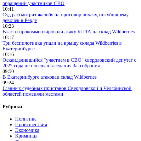
обращений участников СВО
10:41
Суд рассмотрит жалобу на приговор лихачу, погубившему
девочек в Ревде
10:23
Власти прокомментировали атаку БПЛА на склад Wildberries
10:17
Три беспилотника упали на крышу склада Wildberries в
Екатеринбурге
10:16
Оскандалившийся "участием в СВО" свердловский депутат с
2025 года не посещал заседания Заксобрания
09:50
В Екатеринбурге атакован склад Wildberries
09:24
Главных судебных приставов Свердловской и Челябинской
областей поменяли местами
Рубрики
Политика
Происшествия
Экономика
Криминал