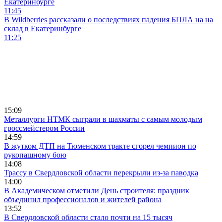
Екатеринбурге
11:45
В Wildberries рассказали о последствиях падения БПЛА на на
склад в Екатеринбурге
11:25
15:09
Металлурги НТМК сыграли в шахматы с самым молодым
гроссмейстером России
14:59
В жутком ДТП на Тюменском тракте сгорел чемпион по
рукопашному бою
14:08
Трассу в Свердловской области перекрыли из-за паводка
14:00
В Академическом отметили День строителя: праздник
объединил профессионалов и жителей района
13:52
В Свердловской области стало почти на 15 тысяч