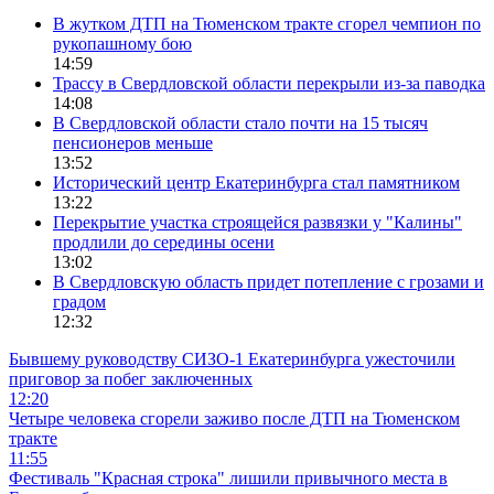
В жутком ДТП на Тюменском тракте сгорел чемпион по
рукопашному бою
14:59
Трассу в Свердловской области перекрыли из-за паводка
14:08
В Свердловской области стало почти на 15 тысяч
пенсионеров меньше
13:52
Исторический центр Екатеринбурга стал памятником
13:22
Перекрытие участка строящейся развязки у "Калины"
продлили до середины осени
13:02
В Свердловскую область придет потепление с грозами и
градом
12:32
Бывшему руководству СИЗО-1 Екатеринбурга ужесточили
приговор за побег заключенных
12:20
Четыре человека сгорели заживо после ДТП на Тюменском
тракте
11:55
Фестиваль "Красная строка" лишили привычного места в