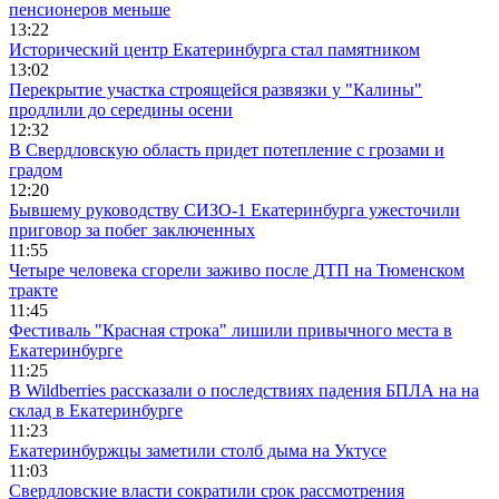
пенсионеров меньше
13:22
Исторический центр Екатеринбурга стал памятником
13:02
Перекрытие участка строящейся развязки у "Калины"
продлили до середины осени
12:32
В Свердловскую область придет потепление с грозами и
градом
12:20
Бывшему руководству СИЗО-1 Екатеринбурга ужесточили
приговор за побег заключенных
11:55
Четыре человека сгорели заживо после ДТП на Тюменском
тракте
11:45
Фестиваль "Красная строка" лишили привычного места в
Екатеринбурге
11:25
В Wildberries рассказали о последствиях падения БПЛА на на
склад в Екатеринбурге
11:23
Екатеринбуржцы заметили столб дыма на Уктусе
11:03
Свердловские власти сократили срок рассмотрения