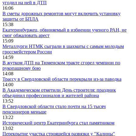
угодил на ней в ДТП
16:06
В сметы дорожных ремонтов могут включить установку
защиты от БПЛА
15:38
Екатеринбуржец, обвиняемый в избиении ученого РАН, не
смог обжаловать арест
15:09
Металлурги НТМК сыграли в шахматы с самым молодым
гроссмейстером России
14:59
В жутком ДТП на Тюменском тракте сгорел чемпион по
рукопашному бою
14:08
Трассу в Свердловской области перекрыли из-за паводка
14:00
В Академическом отметили День строителя: праздник
объединил профессионалов и жителей района
13:52
В Свердловской области стало почти на 15 тысяч
пенсионеров меньше
13:22
Исторический центр Екатеринбурга стал памятником
13:02
Перекрытие участка строящейся развязки у "Калины"