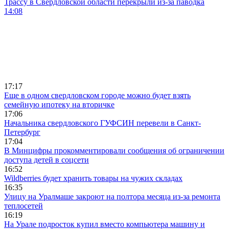
Трассу в Свердловской области перекрыли из-за паводка
14:08
17:17
Еще в одном свердловском городе можно будет взять
семейную ипотеку на вторичке
17:06
Начальника свердловского ГУФСИН перевели в Санкт-
Петербург
17:04
В Минцифры прокомментировали сообщения об ограничении
доступа детей в соцсети
16:52
Wildberries будет хранить товары на чужих складах
16:35
Улицу на Уралмаше закроют на полтора месяца из-за ремонта
теплосетей
16:19
На Урале подросток купил вместо компьютера машину и