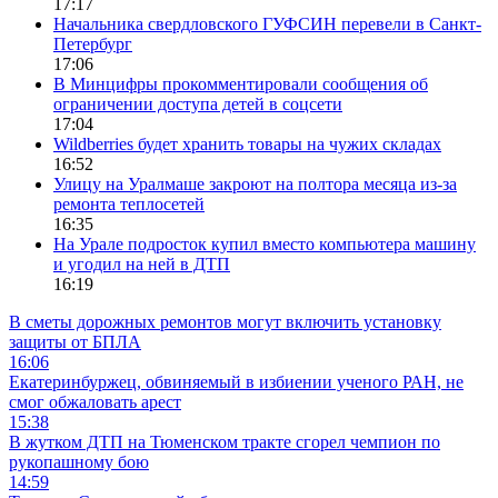
17:17
Начальника свердловского ГУФСИН перевели в Санкт-
Петербург
17:06
В Минцифры прокомментировали сообщения об
ограничении доступа детей в соцсети
17:04
Wildberries будет хранить товары на чужих складах
16:52
Улицу на Уралмаше закроют на полтора месяца из-за
ремонта теплосетей
16:35
На Урале подросток купил вместо компьютера машину
и угодил на ней в ДТП
16:19
В сметы дорожных ремонтов могут включить установку
защиты от БПЛА
16:06
Екатеринбуржец, обвиняемый в избиении ученого РАН, не
смог обжаловать арест
15:38
В жутком ДТП на Тюменском тракте сгорел чемпион по
рукопашному бою
14:59