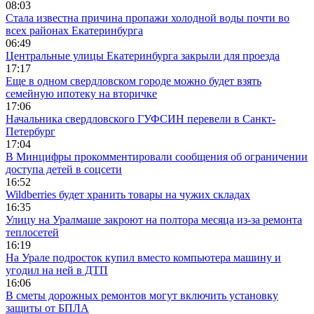
08:03
Стала известна причина пропажи холодной воды почти во
всех районах Екатеринбурга
06:49
Центральные улицы Екатеринбурга закрыли для проезда
17:17
Еще в одном свердловском городе можно будет взять
семейную ипотеку на вторичке
17:06
Начальника свердловского ГУФСИН перевели в Санкт-
Петербург
17:04
В Минцифры прокомментировали сообщения об ограничении
доступа детей в соцсети
16:52
Wildberries будет хранить товары на чужих складах
16:35
Улицу на Уралмаше закроют на полтора месяца из-за ремонта
теплосетей
16:19
На Урале подросток купил вместо компьютера машину и
угодил на ней в ДТП
16:06
В сметы дорожных ремонтов могут включить установку
защиты от БПЛА