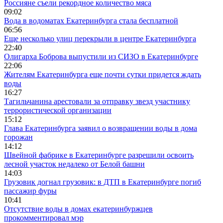
Россияне съели рекордное количество мяса
09:02
Вода в водоматах Екатеринбурга стала бесплатной
06:56
Еще несколько улиц перекрыли в центре Екатеринбурга
22:40
Олигарха Боброва выпустили из СИЗО в Екатеринбурге
22:06
Жителям Екатеринбурга еще почти сутки придется ждать
воды
16:27
Тагильчанина арестовали за отправку звезд участнику
террористической организации
15:12
Глава Екатеринбурга заявил о возвращении воды в дома
горожан
14:12
Швейной фабрике в Екатеринбурге разрешили освоить
лесной участок недалеко от Белой башни
14:03
Грузовик догнал грузовик: в ДТП в Екатеринбурге погиб
пассажир фуры
10:41
Отсутствие воды в домах екатеринбуржцев
прокомментировал мэр