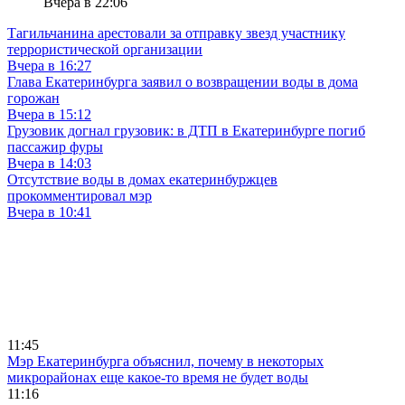
Вчера в 22:06
Тагильчанина арестовали за отправку звезд участнику
террористической организации
Вчера в 16:27
Глава Екатеринбурга заявил о возвращении воды в дома
горожан
Вчера в 15:12
Грузовик догнал грузовик: в ДТП в Екатеринбурге погиб
пассажир фуры
Вчера в 14:03
Отсутствие воды в домах екатеринбуржцев
прокомментировал мэр
Вчера в 10:41
11:45
Мэр Екатеринбурга объяснил, почему в некоторых
микрорайонах еще какое-то время не будет воды
11:16