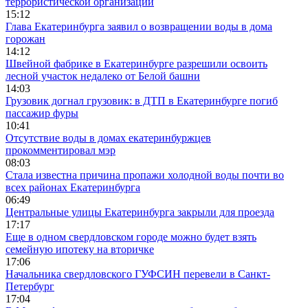
террористической организации
15:12
Глава Екатеринбурга заявил о возвращении воды в дома
горожан
14:12
Швейной фабрике в Екатеринбурге разрешили освоить
лесной участок недалеко от Белой башни
14:03
Грузовик догнал грузовик: в ДТП в Екатеринбурге погиб
пассажир фуры
10:41
Отсутствие воды в домах екатеринбуржцев
прокомментировал мэр
08:03
Стала известна причина пропажи холодной воды почти во
всех районах Екатеринбурга
06:49
Центральные улицы Екатеринбурга закрыли для проезда
17:17
Еще в одном свердловском городе можно будет взять
семейную ипотеку на вторичке
17:06
Начальника свердловского ГУФСИН перевели в Санкт-
Петербург
17:04