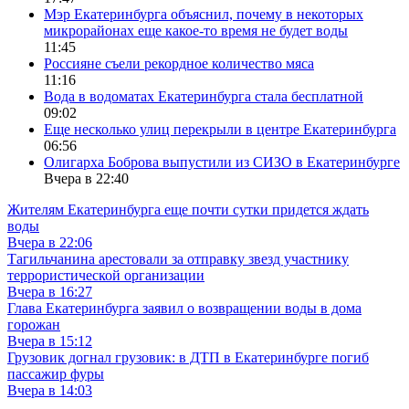
Мэр Екатеринбурга объяснил, почему в некоторых
микрорайонах еще какое-то время не будет воды
11:45
Россияне съели рекордное количество мяса
11:16
Вода в водоматах Екатеринбурга стала бесплатной
09:02
Еще несколько улиц перекрыли в центре Екатеринбурга
06:56
Олигарха Боброва выпустили из СИЗО в Екатеринбурге
Вчера в 22:40
Жителям Екатеринбурга еще почти сутки придется ждать
воды
Вчера в 22:06
Тагильчанина арестовали за отправку звезд участнику
террористической организации
Вчера в 16:27
Глава Екатеринбурга заявил о возвращении воды в дома
горожан
Вчера в 15:12
Грузовик догнал грузовик: в ДТП в Екатеринбурге погиб
пассажир фуры
Вчера в 14:03