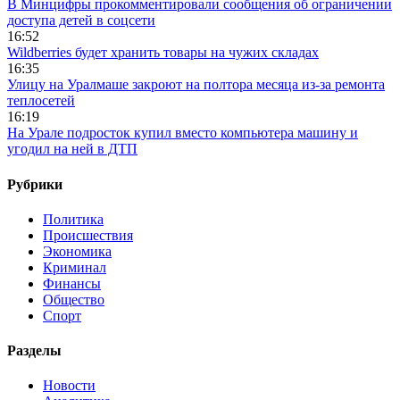
В Минцифры прокомментировали сообщения об ограничении
доступа детей в соцсети
16:52
Wildberries будет хранить товары на чужих складах
16:35
Улицу на Уралмаше закроют на полтора месяца из-за ремонта
теплосетей
16:19
На Урале подросток купил вместо компьютера машину и
угодил на ней в ДТП
Рубрики
Политика
Происшествия
Экономика
Криминал
Финансы
Общество
Спорт
Разделы
Новости