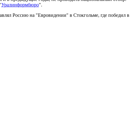
"
Уралинформбюро
".
тавлял Россию на "Евровидении" в Стокгольме, где победил в