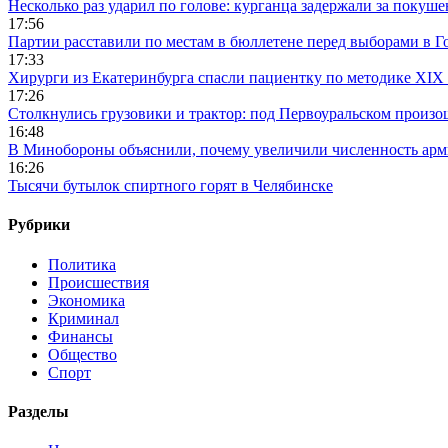
Несколько раз ударил по голове: курганца задержали за покуш
17:56
Партии расставили по местам в бюллетене перед выборами в Г
17:33
Хирурги из Екатеринбурга спасли пациентку по методике XIX 
17:26
Столкнулись грузовики и трактор: под Первоуральском произ
16:48
В Минобороны объяснили, почему увеличили численность арми
16:26
Тысячи бутылок спиртного горят в Челябинске
Рубрики
Политика
Происшествия
Экономика
Криминал
Финансы
Общество
Спорт
Разделы