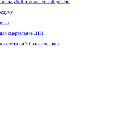
ение на убийство маленькой дочери
осдуму
века
ошло смертельное ДТП
и почти на 30 тысяч человек