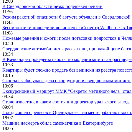
12:03
В Свердловской области резко подешевел бензин
11:56
Режим ракетной опасности 6 августа объявлен в Свердловской
11:43
Беспилотники повредили логистический центр Wildberries в Тв
11:08
Ножевые ранения и ожоги: после потасовки подростков в Челя
10:50
Свердловские автомобилисты рассказали, при какой цене бенз
10:34
В Качканаре проведены работы по модернизации газораспреде
10:33
Квартиры будет сложно продать без выписки из реестра повест
10:15
Скончался фигурант дела о коррупции в свердловском минист
10:06
Экскурсионный маршрут ММК "Секреты метизного дела" стал 
09:34
Стало известно, в каком состоянии директор уральского завода
09:04
Поезд сошел с рельсов в Оренбуржье – на месте работают восс
18:07
Машина насмерть сбила самокатчика в Екатеринбурге
18:05