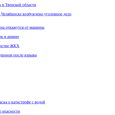
s в Тверской области
 Челябинске возбуждено уголовное дело
ина откажутся от машины
ок в армию
ерстве ЖКХ
 дронов после взрыва
ска о катастрофе с водой
й опасности