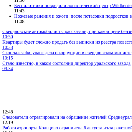
11:56
Беспилотники повредили логистический центр Wildberrie
11:43
Ножевые ранения и ожоги: после потасовки подростков в
11:08
Свердловские автомобилисты рассказали, при какой цене бенз
10:50
Квартиры будет сложно продать без выписки из реестра повест
10:33
Скончался фигурант дела о коррупции в свердловском минист
10:15
Стало известно, в каком состоянии директор уральского завода
09:34
12:48
Следователи отреагировали на обращение жителей Среднеураль
12:19
Работа аэропорта Кольцово ограничена 6 августа из-за ракетно