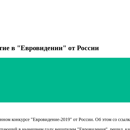
тие в "Евровидении" от России
сенном конкурсе "Евровидение-2019" от России. Об этом со ссы
ступающий в нынешнем году вещателем "Евровидения", решил, ка