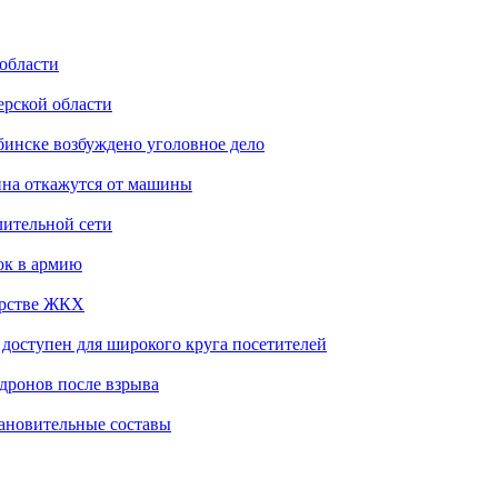
 области
ерской области
бинске возбуждено уголовное дело
ина откажутся от машины
лительной сети
ок в армию
ерстве ЖКХ
доступен для широкого круга посетителей
 дронов после взрыва
тановительные составы