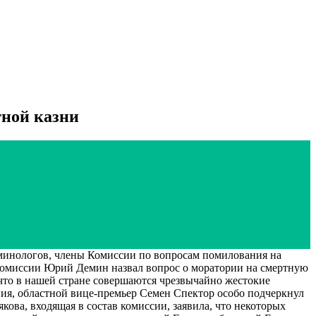
тной казни
инологов, члены Комиссии по вопросам помилования на
ь комиссии Юрий Демин назвал вопрос о моратории на смертную
 что в нашей стране совершаются чрезвычайно жестокие
ния, областной вице-премьер Семен Спектор особо подчеркнул
ова, входящая в состав комиссии, заявила, что некоторых