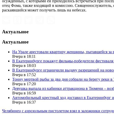
осужденных, с которыми ей приходилось встречаться при посе
отец Фома, также входящий в комиссию. Священнослужитель, с
раскаявшийся может получить лишь на небесах.
Актуальное
Актуальное
На Урале арестовали квартиру женщины, пытавшейся за в
Вчера в 18:11
В Екатеринбурге покажут фильмы-победители фестиваля
Вчера в 18:03
В Екатеринбурге ограничили выдачу разрешений на нов
Вчера в 17:52
Тонну мертвой рыбы за два дня собрали на берегу реки 
Вчера в 17:20
Девушка выпала из кабинки аттракциона в Тюмени – воз
Вчера в 16:59
Автомобильный крестный ход доставил в Екатеринбург 
Вчера в 16:37
Челябинец с аэрозольным пистолетом взял в заложники сотруд