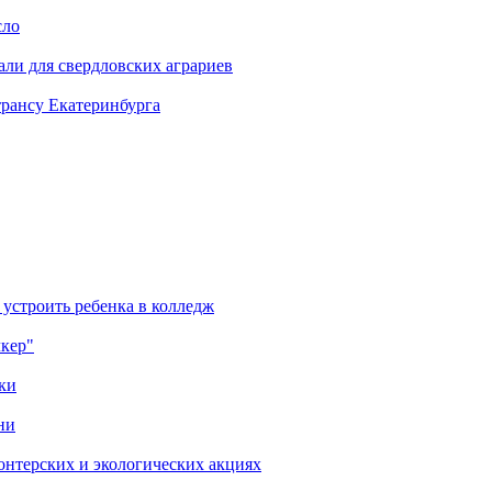
сло
али для свердловских аграриев
трансу Екатеринбурга
 устроить ребенка в колледж
лкер"
ки
ни
онтерских и экологических акциях