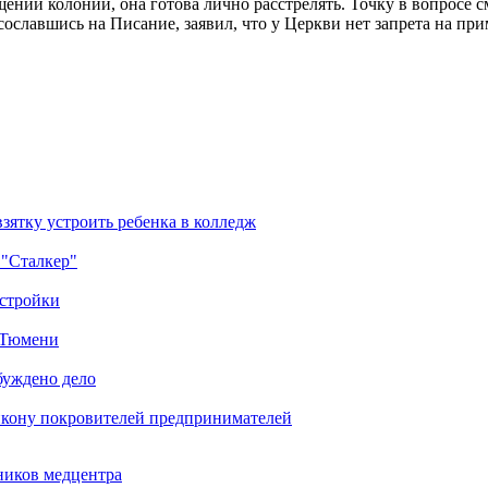
щении колонии, она готова лично расстрелять. Точку в вопросе
ославшись на Писание, заявил, что у Церкви нет запрета на пр
зятку устроить ребенка в колледж
 "Сталкер"
остройки
в Тюмени
буждено дело
икону покровителей предпринимателей
ников медцентра