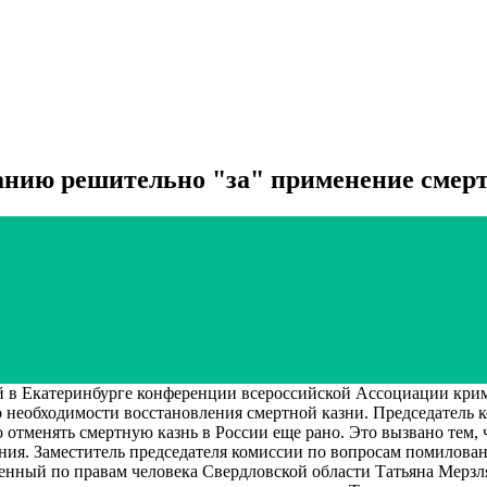
анию решительно "за" применение смер
в Екатеринбурге конференции всероссийской Ассоциации крим
 о необходимости восстановления смертной казни. Председател
о отменять смертную казнь в России еще рано. Это вызвано тем,
ения. Заместитель председателя комиссии по вопросам помилова
нный по правам человека Свердловской области Татьяна Мерзляк