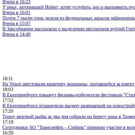
Вчера в 16:23
У реки, затопившей Ирбит, хотят углубить дно и выпрямить ру
Вчера в 16:01
Почти 7 тысяч тонн дизеля из федеральных запасов заброниров
Вчера в 15:07
В Заксобрании рассказали о выделении миллионов рублей Гор
Вчера в 14:49
18:11
На Урале арестовали квартиру женщины, пытавшейся за взятку
18:03
В Екатеринбурге покажут фильмы-победители фестиваля "Ста
17:52
В Екатеринбурге ограничили выдачу разрешений на новострой
17:20
Тонну мертвой рыбы за два дня собрали на берегу реки в Тюме
17:19
Сотрудники АО "Транснефть – Сибирь" приняли участие в вол
16:59