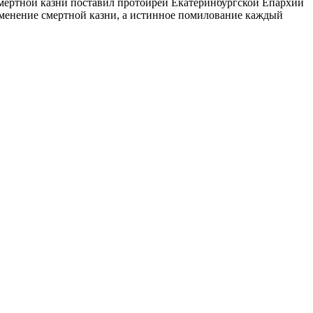
 смертной казни поставил протоирей Екатеринбургской Епархии
именение смертной казни, а истинное помилование каждый