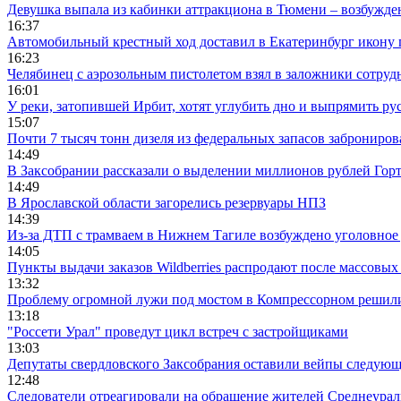
Девушка выпала из кабинки аттракциона в Тюмени – возбужде
16:37
Автомобильный крестный ход доставил в Екатеринбург икону
16:23
Челябинец с аэрозольным пистолетом взял в заложники сотруд
16:01
У реки, затопившей Ирбит, хотят углубить дно и выпрямить ру
15:07
Почти 7 тысяч тонн дизеля из федеральных запасов заброниров
14:49
В Заксобрании рассказали о выделении миллионов рублей Гор
14:49
В Ярославской области загорелись резервуары НПЗ
14:39
Из-за ДТП с трамваем в Нижнем Тагиле возбуждено уголовное 
14:05
Пункты выдачи заказов Wildberries распродают после массовых
13:32
Проблему огромной лужи под мостом в Компрессорном решили
13:18
"Россети Урал" проведут цикл встреч с застройщиками
13:03
Депутаты свердловского Заксобрания оставили вейпы следующ
12:48
Следователи отреагировали на обращение жителей Среднеураль