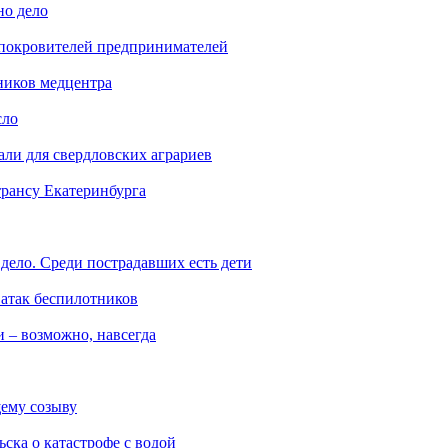
но дело
 покровителей предпринимателей
ников медцентра
сло
али для свердловских аграриев
трансу Екатеринбурга
дело. Среди пострадавших есть дети
 атак беспилотников
 – возможно, навсегда
ему созыву
ска о катастрофе с водой