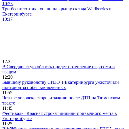
10:23
Три беспилотника упали на крышу склада Wildberries в
Екатеринбурге
10:17
12:32
В Свердловскую область придет потепление с грозами и
градом
12:20
Бывшему руководству СИЗО-1 Екатеринбурга ужесточили
приговор за побег заключенных
11:55
Четыре человека сгорели заживо после ДТП на Тюменском
тракте
11:45
Фестиваль "Красная строка" лишили привычного места в
Екатеринбурге
11:25
В Wildberries рассказали о последствиях падения БПЛА на на