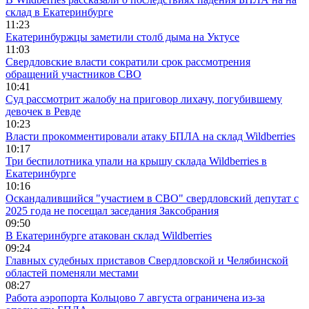
склад в Екатеринбурге
11:23
Екатеринбуржцы заметили столб дыма на Уктусе
11:03
Свердловские власти сократили срок рассмотрения
обращений участников СВО
10:41
Суд рассмотрит жалобу на приговор лихачу, погубившему
девочек в Ревде
10:23
Власти прокомментировали атаку БПЛА на склад Wildberries
10:17
Три беспилотника упали на крышу склада Wildberries в
Екатеринбурге
10:16
Оскандалившийся "участием в СВО" свердловский депутат с
2025 года не посещал заседания Заксобрания
09:50
В Екатеринбурге атакован склад Wildberries
09:24
Главных судебных приставов Свердловской и Челябинской
областей поменяли местами
08:27
Работа аэропорта Кольцово 7 августа ограничена из-за