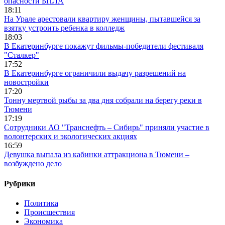
опасности БПЛА
18:11
На Урале арестовали квартиру женщины, пытавшейся за
взятку устроить ребенка в колледж
18:03
В Екатеринбурге покажут фильмы-победители фестиваля
"Сталкер"
17:52
В Екатеринбурге ограничили выдачу разрешений на
новостройки
17:20
Тонну мертвой рыбы за два дня собрали на берегу реки в
Тюмени
17:19
Сотрудники АО "Транснефть – Сибирь" приняли участие в
волонтерских и экологических акциях
16:59
Девушка выпала из кабинки аттракциона в Тюмени –
возбуждено дело
Рубрики
Политика
Происшествия
Экономика