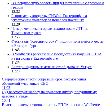
В Свердловскую область придет потепление с грозами и
градом
12:32
Бывшему руководству СИЗО-1 Екатеринбурга
ужесточили приговор за побег заключенных
12:20
Четыре человека сгорели заживо после ДТП на
Тюменском тракте
11:55
Фестиваль "Красная строка" лишили привычного места
в Екатеринбурге
11:45
В Wildberries рассказали о последствиях падения БПЛА
на на склад в Екатеринбурге
11:25
Екатеринбуржцы заметили столб дыма на Уктусе
11:23
Свердловские власти сократили срок рассмотрения
обращений участников СВО
11:03
Суд рассмотрит жалобу на приговор лихачу, погубившему
девочек в Ревде
10:41
Власти прокомментировали атаку БПЛА на склад Wildberries