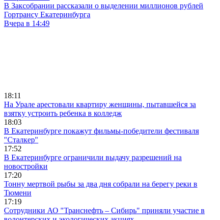
В Заксобрании рассказали о выделении миллионов рублей
Гортрансу Екатеринбурга
Вчера в 14:49
18:11
На Урале арестовали квартиру женщины, пытавшейся за
взятку устроить ребенка в колледж
18:03
В Екатеринбурге покажут фильмы-победители фестиваля
"Сталкер"
17:52
В Екатеринбурге ограничили выдачу разрешений на
новостройки
17:20
Тонну мертвой рыбы за два дня собрали на берегу реки в
Тюмени
17:19
Сотрудники АО "Транснефть – Сибирь" приняли участие в
волонтерских и экологических акциях