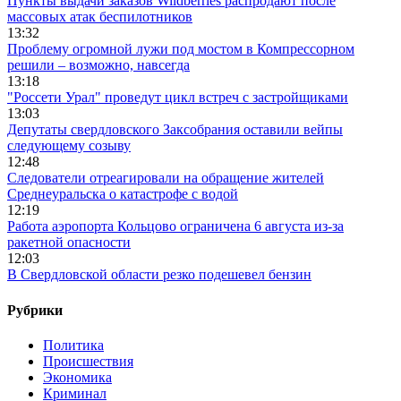
Пункты выдачи заказов Wildberries распродают после
массовых атак беспилотников
13:32
Проблему огромной лужи под мостом в Компрессорном
решили – возможно, навсегда
13:18
"Россети Урал" проведут цикл встреч с застройщиками
13:03
Депутаты свердловского Заксобрания оставили вейпы
следующему созыву
12:48
Следователи отреагировали на обращение жителей
Среднеуральска о катастрофе с водой
12:19
Работа аэропорта Кольцово ограничена 6 августа из-за
ракетной опасности
12:03
В Свердловской области резко подешевел бензин
Рубрики
Политика
Происшествия
Экономика
Криминал