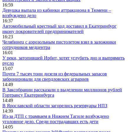
16:59
Девушка выпала из кабинки аттракциона в Тюмени –
возбуждено дело
16:37
Автомобильный крестный ход доставил в Екатеринбург
икону покровителей предпринимателей
16:23
Челябинец с аэрозольным пистолетом взял в заложники
сотрудников медцентра
16:01
У реки, затопившей Ирбит, хотят углубить дно и выпрямить
русло
15:07
Почти 7 тысяч тонн дизеля из федеральных запасов
забронировали для свердловских аграриев
14:49
В Заксобрании рассказали о выделении миллионов рублей
Гортрансу Екатеринбурга
14:49
В Ярославской области загорелись резервуары НПЗ
14:39
Из-за ДТП с трамваем в Нижнем Тагиле возбуждено
уголовное дело. Среди пострадавших есть дети
14:05