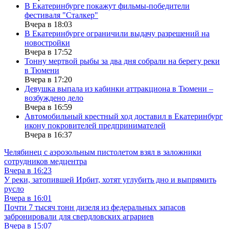
В Екатеринбурге покажут фильмы-победители
фестиваля "Сталкер"
Вчера в 18:03
В Екатеринбурге ограничили выдачу разрешений на
новостройки
Вчера в 17:52
Тонну мертвой рыбы за два дня собрали на берегу реки
в Тюмени
Вчера в 17:20
Девушка выпала из кабинки аттракциона в Тюмени –
возбуждено дело
Вчера в 16:59
Автомобильный крестный ход доставил в Екатеринбург
икону покровителей предпринимателей
Вчера в 16:37
Челябинец с аэрозольным пистолетом взял в заложники
сотрудников медцентра
Вчера в 16:23
У реки, затопившей Ирбит, хотят углубить дно и выпрямить
русло
Вчера в 16:01
Почти 7 тысяч тонн дизеля из федеральных запасов
забронировали для свердловских аграриев
Вчера в 15:07