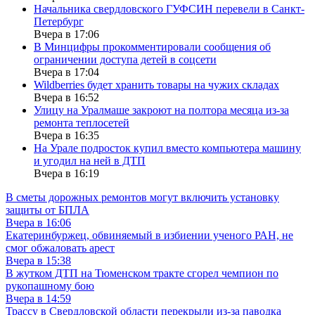
Начальника свердловского ГУФСИН перевели в Санкт-
Петербург
Вчера в 17:06
В Минцифры прокомментировали сообщения об
ограничении доступа детей в соцсети
Вчера в 17:04
Wildberries будет хранить товары на чужих складах
Вчера в 16:52
Улицу на Уралмаше закроют на полтора месяца из-за
ремонта теплосетей
Вчера в 16:35
На Урале подросток купил вместо компьютера машину
и угодил на ней в ДТП
Вчера в 16:19
В сметы дорожных ремонтов могут включить установку
защиты от БПЛА
Вчера в 16:06
Екатеринбуржец, обвиняемый в избиении ученого РАН, не
смог обжаловать арест
Вчера в 15:38
В жутком ДТП на Тюменском тракте сгорел чемпион по
рукопашному бою
Вчера в 14:59
Трассу в Свердловской области перекрыли из-за паводка