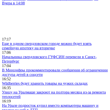
Вчера в 14:08
17:17
Еще в одном свердловском городе можно будет взять
семейную ипотеку на вторичке
17:06
Начальника свердловского ГУФСИН перевели в Санкт-
Петербург
17:04
В Минцифры прокомментировали сообщения об ограничении
доступа детей в соцсети
16:52
Wildberries будет хранить товары на чужих складах
16:35
Улицу на Уралмаше закроют на полтора месяца из-за ремонта
теплосетей
16:19
На Урале подросток купил вместо компьютера машину и
угодил на ней в ДТП