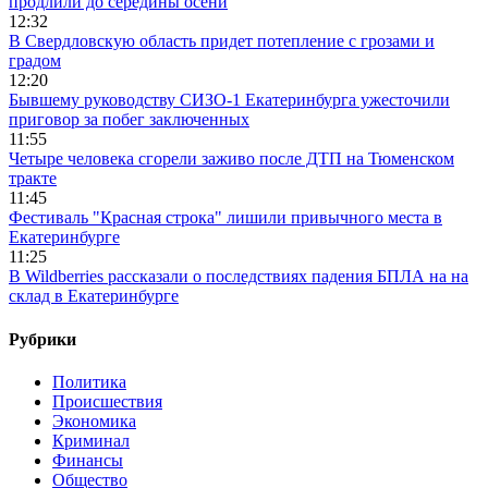
продлили до середины осени
12:32
В Свердловскую область придет потепление с грозами и
градом
12:20
Бывшему руководству СИЗО-1 Екатеринбурга ужесточили
приговор за побег заключенных
11:55
Четыре человека сгорели заживо после ДТП на Тюменском
тракте
11:45
Фестиваль "Красная строка" лишили привычного места в
Екатеринбурге
11:25
В Wildberries рассказали о последствиях падения БПЛА на на
склад в Екатеринбурге
Рубрики
Политика
Происшествия
Экономика
Криминал
Финансы
Общество