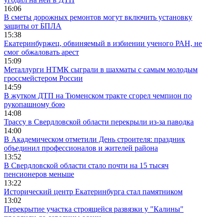
16:06
В сметы дорожных ремонтов могут включить установку
защиты от БПЛА
15:38
Екатеринбуржец, обвиняемый в избиении ученого РАН, не
смог обжаловать арест
15:09
Металлурги НТМК сыграли в шахматы с самым молодым
гроссмейстером России
14:59
В жутком ДТП на Тюменском тракте сгорел чемпион по
рукопашному бою
14:08
Трассу в Свердловской области перекрыли из-за паводка
14:00
В Академическом отметили День строителя: праздник
объединил профессионалов и жителей района
13:52
В Свердловской области стало почти на 15 тысяч
пенсионеров меньше
13:22
Исторический центр Екатеринбурга стал памятником
13:02
Перекрытие участка строящейся развязки у "Калины"