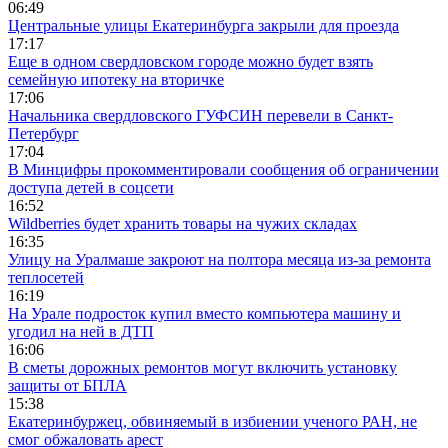
06:49
Центральные улицы Екатеринбурга закрыли для проезда
17:17
Еще в одном свердловском городе можно будет взять
семейную ипотеку на вторичке
17:06
Начальника свердловского ГУФСИН перевели в Санкт-
Петербург
17:04
В Минцифры прокомментировали сообщения об ограничении
доступа детей в соцсети
16:52
Wildberries будет хранить товары на чужих складах
16:35
Улицу на Уралмаше закроют на полтора месяца из-за ремонта
теплосетей
16:19
На Урале подросток купил вместо компьютера машину и
угодил на ней в ДТП
16:06
В сметы дорожных ремонтов могут включить установку
защиты от БПЛА
15:38
Екатеринбуржец, обвиняемый в избиении ученого РАН, не
смог обжаловать арест