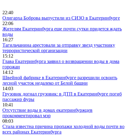
22:40
Олигарха Боброва выпустили из СИЗО в Екатеринбурге
22:06
Жителям Екатеринбурга еще почти сутки придется ждать
воды
16:27
Тагильчанина арестовали за отправку звезд участнику
террористической организации
15:12
Глава Екатеринбурга заявил о возвращении воды в дома
горожан
14:12
Швейной фабрике в Екатеринбурге разрешили освоить
лесной участок недалеко от Белой башни
14:03
Грузовик догнал грузовик: в ДТП в Екатеринбурге погиб
пассажир фуры
10:41
Отсутствие воды в домах екатеринбуржцев
прокомментировал мэр
08:03
Стала известна причина пропажи холодной воды почти во
всех районах Екатеринбурга