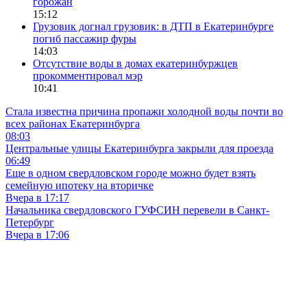
горожан
15:12
Грузовик догнал грузовик: в ДТП в Екатеринбурге
погиб пассажир фуры
14:03
Отсутствие воды в домах екатеринбуржцев
прокомментировал мэр
10:41
Стала известна причина пропажи холодной воды почти во
всех районах Екатеринбурга
08:03
Центральные улицы Екатеринбурга закрыли для проезда
06:49
Еще в одном свердловском городе можно будет взять
семейную ипотеку на вторичке
Вчера в 17:17
Начальника свердловского ГУФСИН перевели в Санкт-
Петербург
Вчера в 17:06