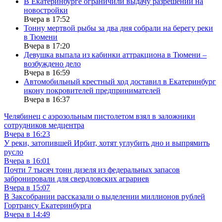
В Екатеринбурге ограничили выдачу разрешений на
новостройки
Вчера в 17:52
Тонну мертвой рыбы за два дня собрали на берегу реки
в Тюмени
Вчера в 17:20
Девушка выпала из кабинки аттракциона в Тюмени –
возбуждено дело
Вчера в 16:59
Автомобильный крестный ход доставил в Екатеринбург
икону покровителей предпринимателей
Вчера в 16:37
Челябинец с аэрозольным пистолетом взял в заложники
сотрудников медцентра
Вчера в 16:23
У реки, затопившей Ирбит, хотят углубить дно и выпрямить
русло
Вчера в 16:01
Почти 7 тысяч тонн дизеля из федеральных запасов
забронировали для свердловских аграриев
Вчера в 15:07
В Заксобрании рассказали о выделении миллионов рублей
Гортрансу Екатеринбурга
Вчера в 14:49