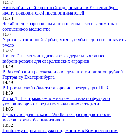
16:37
Автомобильный крестный ход доставил в Екатеринбург
икону покровителей предпринимателей
16:23
Челябинец с аэрозольным пистолетом взял в заложники
сотрудников медцентра
16:01
У реки, затопившей Ирбит, хотят углубить дно и выпрямить
русло
15:07
Почти 7 тысяч тонн дизеля из федеральных запасов
забронировали для свердловских аграриев
14:49
В Заксобрании рассказали о выделении миллионов рублей
Гортрансу Екатеринбурга
14:49
В Ярославской области загорелись резервуары НПЗ
14:39
Из-за ДТП с трамваем в Нижнем Тагиле возбуждено
уголовное дело. Среди пострадавших есть дети
14:05
Пункты выдачи заказов Wildberries распродают после
массовых атак беспилотников
13:32
Проблему огромной лужи под мостом в Компрессорном