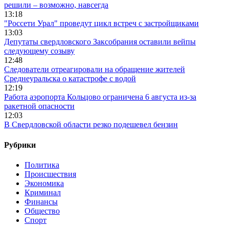
решили – возможно, навсегда
13:18
"Россети Урал" проведут цикл встреч с застройщиками
13:03
Депутаты свердловского Заксобрания оставили вейпы
следующему созыву
12:48
Следователи отреагировали на обращение жителей
Среднеуральска о катастрофе с водой
12:19
Работа аэропорта Кольцово ограничена 6 августа из-за
ракетной опасности
12:03
В Свердловской области резко подешевел бензин
Рубрики
Политика
Происшествия
Экономика
Криминал
Финансы
Общество
Спорт