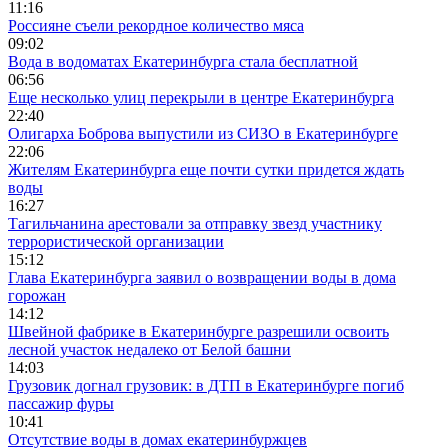
11:16
Россияне съели рекордное количество мяса
09:02
Вода в водоматах Екатеринбурга стала бесплатной
06:56
Еще несколько улиц перекрыли в центре Екатеринбурга
22:40
Олигарха Боброва выпустили из СИЗО в Екатеринбурге
22:06
Жителям Екатеринбурга еще почти сутки придется ждать
воды
16:27
Тагильчанина арестовали за отправку звезд участнику
террористической организации
15:12
Глава Екатеринбурга заявил о возвращении воды в дома
горожан
14:12
Швейной фабрике в Екатеринбурге разрешили освоить
лесной участок недалеко от Белой башни
14:03
Грузовик догнал грузовик: в ДТП в Екатеринбурге погиб
пассажир фуры
10:41
Отсутствие воды в домах екатеринбуржцев