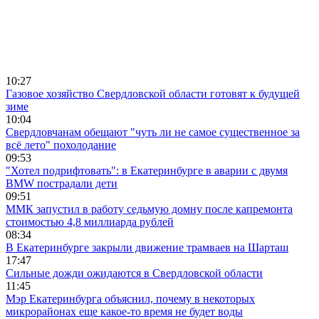
10:27
Газовое хозяйство Свердловской области готовят к будущей
зиме
10:04
Свердловчанам обещают "чуть ли не самое существенное за
всё лето" похолодание
09:53
"Хотел подрифтовать": в Екатеринбурге в аварии с двумя
BMW пострадали дети
09:51
ММК запустил в работу седьмую домну после капремонта
стоимостью 4,8 миллиарда рублей
08:34
В Екатеринбурге закрыли движение трамваев на Шарташ
17:47
Сильные дожди ожидаются в Свердловской области
11:45
Мэр Екатеринбурга объяснил, почему в некоторых
микрорайонах еще какое-то время не будет воды