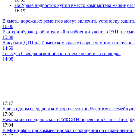
На Урале подросток купил вместо компьютера машину и 
16:19
В сметы дорожных ремонтов могут включить установку защи
16:06
Екатеринбуржец, обвиняемый в избиении ученого РАН, не смог
15:38
В жутком ДТП на Тюменском тракте сгорел чемпион по рукоп
14:59
Трассу в Свердловской области перекрыли из-за паводка
14:08
17:17
Еще в одном свердловском городе можно будет взять семейную
17:06
Начальника свердловского ГУФСИН перевели в Санкт-Петерб
17:04
В Минцифры прокомментировали сообщения об ограничении до