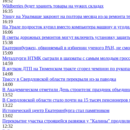
16:52
Wildberries будет хранить товары на чужих складах
16:35
Улицу на Уралмаше закроют на полтора месяца из-за ремонта т
16:19
На Урале подросток купил вместо компьютера машину и угоди
16:06
В сметы дорожных ремонтов могут включить установку защи
15:38
Екатеринбуржец, обвиняемый в избиении ученого РАН, не смог
15:09
Металлурги НТМК сыграли в шахматы с самым молодым гросс
14:59
В жутком ДТП на Тюменском тракте сгорел чемпион по рукоп
14:08
Трассу в Свердловской области перекрыли из-за паводка
14:00
В Академическом отметили День строителя: праздник объедин
13:52
В Свердловской области стало почти на 15 тысяч пенсионеров
13:22
Исторический центр Екатеринбурга стал памятником
13:02
Перекрытие участка строящейся развязки у "Калины" продлили
12:32