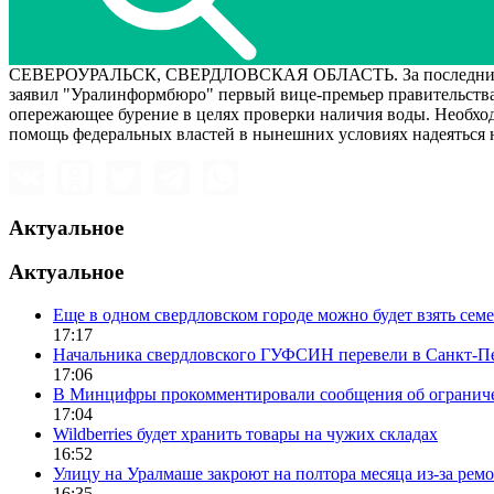
СЕВЕРОУРАЛЬСК, СВЕРДЛОВСКАЯ ОБЛАСТЬ. За последние 24 го
заявил "Уралинформбюро" первый вице-премьер правительства
опережающее бурение в целях проверки наличия воды. Необходи
помощь федеральных властей в нынешних условиях надеяться н
Актуальное
Актуальное
Еще в одном свердловском городе можно будет взять сем
17:17
Начальника свердловского ГУФСИН перевели в Санкт-П
17:06
В Минцифры прокомментировали сообщения об ограничен
17:04
Wildberries будет хранить товары на чужих складах
16:52
Улицу на Уралмаше закроют на полтора месяца из-за ремо
16:35