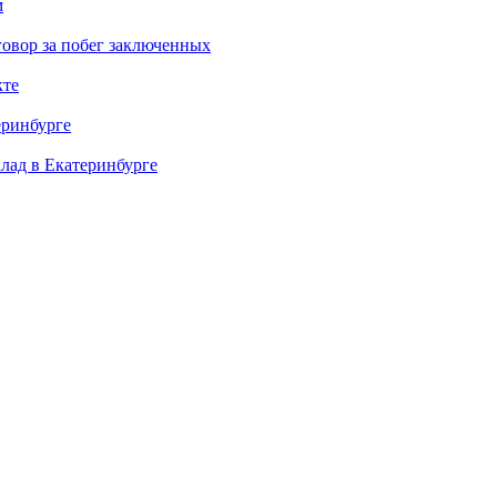
м
овор за побег заключенных
кте
еринбурге
клад в Екатеринбурге