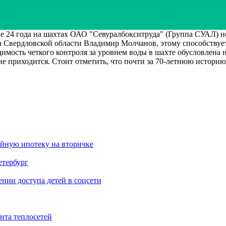
да на шахтах ОАО "Севуралбокситруда" (Группа СУАЛ) не бы
 Свердловской области Владимир Молчанов, этому способствует
мость четкого контроля за уровнем воды в шахте обусловлена не
е приходится. Стоит отметить, что почти за 70-летнюю историю
ейную ипотеку на вторичке
етербург
ии доступа детей в соцсети
нта теплосетей