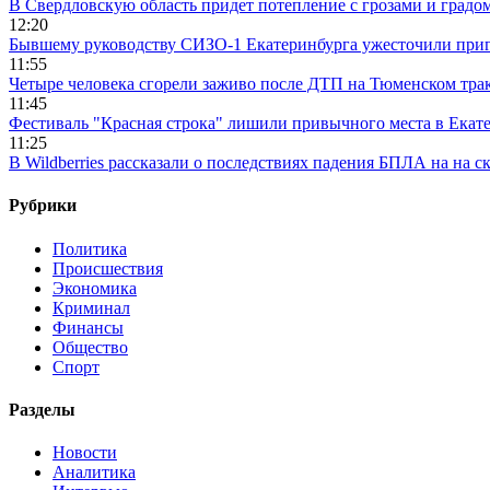
В Свердловскую область придет потепление с грозами и градо
12:20
Бывшему руководству СИЗО-1 Екатеринбурга ужесточили приг
11:55
Четыре человека сгорели заживо после ДТП на Тюменском тра
11:45
Фестиваль "Красная строка" лишили привычного места в Екат
11:25
В Wildberries рассказали о последствиях падения БПЛА на на с
Рубрики
Политика
Происшествия
Экономика
Криминал
Финансы
Общество
Спорт
Разделы
Новости
Аналитика