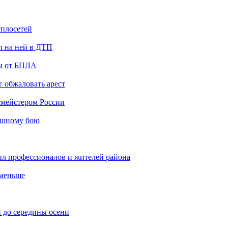
еплосетей
л на ней в ДТП
ты от БПЛА
 обжаловать арест
мейстером России
ашному бою
ил профессионалов и жителей района
 меньше
 до середины осени