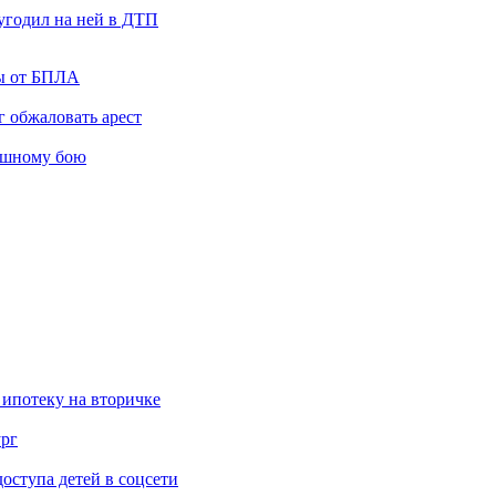
угодил на ней в ДТП
ты от БПЛА
 обжаловать арест
ашному бою
 ипотеку на вторичке
ург
ступа детей в соцсети