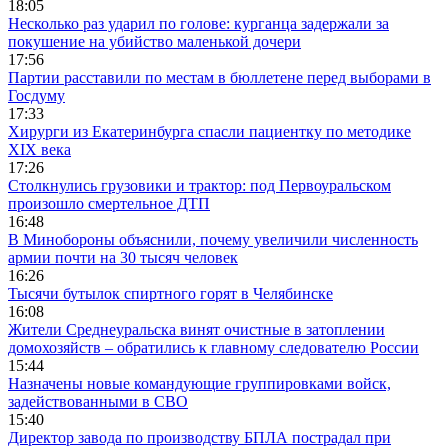
18:05
Несколько раз ударил по голове: курганца задержали за
покушение на убийство маленькой дочери
17:56
Партии расставили по местам в бюллетене перед выборами в
Госдуму
17:33
Хирурги из Екатеринбурга спасли пациентку по методике
XIX века
17:26
Столкнулись грузовики и трактор: под Первоуральском
произошло смертельное ДТП
16:48
В Минобороны объяснили, почему увеличили численность
армии почти на 30 тысяч человек
16:26
Тысячи бутылок спиртного горят в Челябинске
16:08
Жители Среднеуральска винят очистные в затоплении
домохозяйств – обратились к главному следователю России
15:44
Назначены новые командующие группировками войск,
задействованными в СВО
15:40
Директор завода по производству БПЛА пострадал при