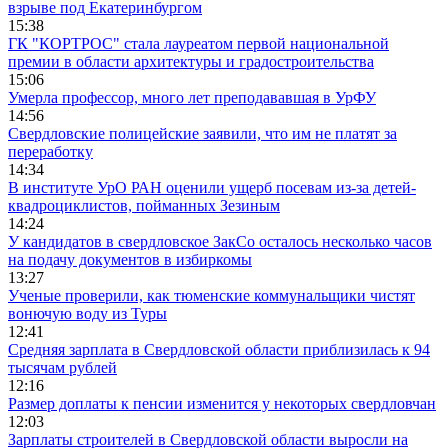
взрыве под Екатеринбургом
15:38
ГК "КОРТРОС" стала лауреатом первой национальной
премии в области архитектуры и градостроительства
15:06
Умерла профессор, много лет преподававшая в УрФУ
14:56
Свердловские полицейские заявили, что им не платят за
переработку
14:34
В институте УрО РАН оценили ущерб посевам из-за детей-
квадроциклистов, пойманных Зезиным
14:24
У кандидатов в свердловское ЗакСо осталось несколько часов
на подачу документов в избиркомы
13:27
Ученые проверили, как тюменские коммунальщики чистят
вонючую воду из Туры
12:41
Средняя зарплата в Свердловской области приблизилась к 94
тысячам рублей
12:16
Размер доплаты к пенсии изменится у некоторых свердловчан
12:03
Зарплаты строителей в Свердловской области выросли на