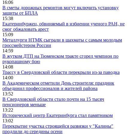
16:06
В сметы дорожных ремонтов могут включить установку
защиты от БПЛА
15:38
Екатеринбуржец, обвиняемый в избиении ученого РАН, не
смог обжаловать арест
15:09
Металлурги НТМК сыграли в шахматы с самым молодым
гроссмейстером России
14:59
В жутком ДТП на Тюменском тракте сгорел чемпион по
рукопашному бою
14:08
Трассу в Свердловской области перекрыли из-за паводка
14:00
В Академическом отметили День строителя: праздник
объединил профессионалов и жителей района
13:52
В Свердловской области стало почти на 15 тысяч
пенсионеров меньше
13:22
Исторический центр Екатеринбурга стал памятником
13:02
Перекрытие участка строящейся развязки у "Калины"
продлили до середины осени