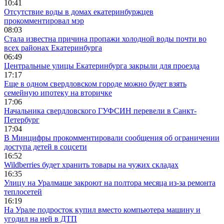
10:41
Отсутствие воды в домах екатеринбуржцев
прокомментировал мэр
08:03
Стала известна причина пропажи холодной воды почти во
всех районах Екатеринбурга
06:49
Центральные улицы Екатеринбурга закрыли для проезда
17:17
Еще в одном свердловском городе можно будет взять
семейную ипотеку на вторичке
17:06
Начальника свердловского ГУФСИН перевели в Санкт-
Петербург
17:04
В Минцифры прокомментировали сообщения об ограничении
доступа детей в соцсети
16:52
Wildberries будет хранить товары на чужих складах
16:35
Улицу на Уралмаше закроют на полтора месяца из-за ремонта
теплосетей
16:19
На Урале подросток купил вместо компьютера машину и
угодил на ней в ДТП