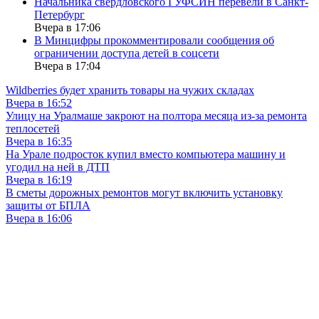
Начальника свердловского ГУФСИН перевели в Санкт-
Петербург
Вчера в 17:06
В Минцифры прокомментировали сообщения об
ограничении доступа детей в соцсети
Вчера в 17:04
Wildberries будет хранить товары на чужих складах
Вчера в 16:52
Улицу на Уралмаше закроют на полтора месяца из-за ремонта
теплосетей
Вчера в 16:35
На Урале подросток купил вместо компьютера машину и
угодил на ней в ДТП
Вчера в 16:19
В сметы дорожных ремонтов могут включить установку
защиты от БПЛА
Вчера в 16:06