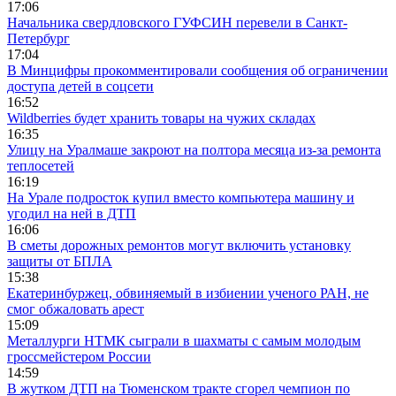
17:06
Начальника свердловского ГУФСИН перевели в Санкт-
Петербург
17:04
В Минцифры прокомментировали сообщения об ограничении
доступа детей в соцсети
16:52
Wildberries будет хранить товары на чужих складах
16:35
Улицу на Уралмаше закроют на полтора месяца из-за ремонта
теплосетей
16:19
На Урале подросток купил вместо компьютера машину и
угодил на ней в ДТП
16:06
В сметы дорожных ремонтов могут включить установку
защиты от БПЛА
15:38
Екатеринбуржец, обвиняемый в избиении ученого РАН, не
смог обжаловать арест
15:09
Металлурги НТМК сыграли в шахматы с самым молодым
гроссмейстером России
14:59
В жутком ДТП на Тюменском тракте сгорел чемпион по