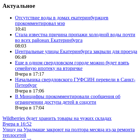
Актуальное
Отсутствие воды в домах екатеринбуржцев
прокомментировал мэр
10:41
Стала известна причина пропажи холодной воды почти
во всех районах Екатеринбурга
08:03
Центральные улицы Екатеринбурга закрыли для проезда
06:49
Еще в одном свердловском городе можно будет взять
семейную ипотеку на вторичке
Вчера в 17:17
Начальника свердловского ГУФСИН перевели в Санкт-
Петербург
Вчера в 17:06
В Минцифры прокомментировали сообщения об
ограничении доступа детей в соцсети
Вчера в 17:04
Wildberries будет хранить товары на чужих складах
Вчера в 16:52
Улицу на Уралмаше закроют на полтора месяца из-за ремонта
теплосетей