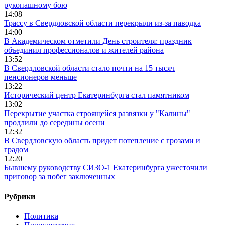
рукопашному бою
14:08
Трассу в Свердловской области перекрыли из-за паводка
14:00
В Академическом отметили День строителя: праздник
объединил профессионалов и жителей района
13:52
В Свердловской области стало почти на 15 тысяч
пенсионеров меньше
13:22
Исторический центр Екатеринбурга стал памятником
13:02
Перекрытие участка строящейся развязки у "Калины"
продлили до середины осени
12:32
В Свердловскую область придет потепление с грозами и
градом
12:20
Бывшему руководству СИЗО-1 Екатеринбурга ужесточили
приговор за побег заключенных
Рубрики
Политика