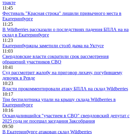
тракте
11:45
Фестиваль "Красная строка" лишили привычного места в
Екатеринбурге
11:25
В Wildberries рассказали о последствиях падения БПЛА на на
склад в Екатеринбурге
11:23
Екатеринбуржцы заметили столб дыма на Уктусе
11:03
Свердловские власти сократили срок рассмотрения
обращений участников СВО
10:41
Суд рассмотрит жалобу на приговор лихачу, погубившему
девочек в Ревде
10:23
Власти прокомментировали атаку БПЛА на склад Wildberries
10:17
Три беспилотника упали на крышу склада Wildberries в
Екатеринбурге
10:16
Оскандалившийся "участием в СВО" свердловский депутат с
2025 года не посещал заседания Заксобрания
09:50
В Екатеринбурге атакован склад Wildberries