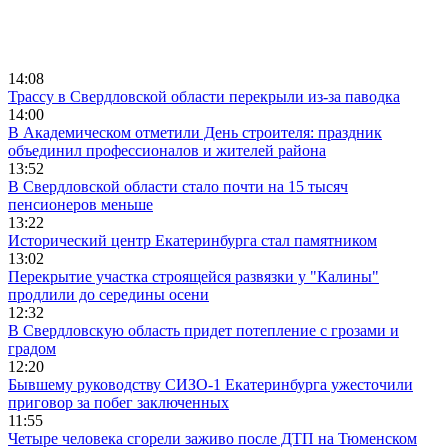
14:08
Трассу в Свердловской области перекрыли из-за паводка
14:00
В Академическом отметили День строителя: праздник
объединил профессионалов и жителей района
13:52
В Свердловской области стало почти на 15 тысяч
пенсионеров меньше
13:22
Исторический центр Екатеринбурга стал памятником
13:02
Перекрытие участка строящейся развязки у "Калины"
продлили до середины осени
12:32
В Свердловскую область придет потепление с грозами и
градом
12:20
Бывшему руководству СИЗО-1 Екатеринбурга ужесточили
приговор за побег заключенных
11:55
Четыре человека сгорели заживо после ДТП на Тюменском