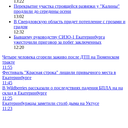
13:22
Перекрытие участка строящейся развязки у "Калины"
продлили до середины осени
13:02
В Свердловскую область придет потепление с грозами и
градом
12:32
Бывшему руководству СИЗО-1 Екатеринбурга
ужесточили приговор за побег заключенных
12:20
Четыре человека сгорели заживо после ДТП на Тюменском
тракте
11:55
Фестиваль "Красная строка" лишили привычного места в
Екатеринбурге
11:45
В Wildberries рассказали о последствиях падения БПЛА на на
склад в Екатеринбурге
11:25
Екатеринбуржцы заметили столб дыма на Уктусе
11:23