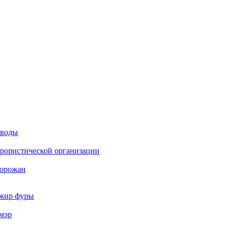
 воды
еррористической организации
горожан
ажир фуры
мэр