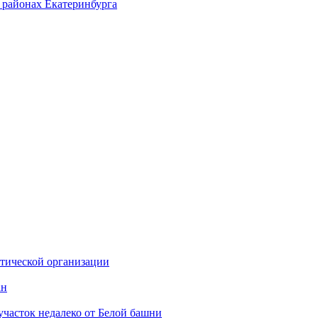
 районах Екатеринбурга
стической организации
ан
участок недалеко от Белой башни