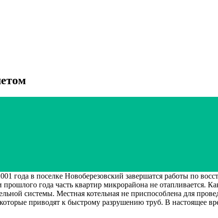
летом
да в поселке Новоберезовский завершатся работы по восста
ени прошлого года часть квартир микрорайона не отапливается. 
льной системы. Местная котельная не приспособлена для провед
которые приводят к быстрому разрушению труб. В настоящее вре