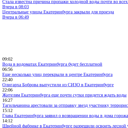
Стала известна причина пропажи холодной воды почти во всех
Вчера в 08:03
Центральные улицы Екатеринбурга закрыли для проезда
Вчера в 06:49
09:02
Вода в водоматах Екатеринбурга будет бесплатной
06:56
Еще несколько улиц перекрыли в центре Екатеринбурга
22:40
Олигарха Боброва выпустили из СИЗО в Екатеринбурге
22:06
Жителям Екатеринбурга еще почти сутки придется ждать воды
16:27
Тагильчанина арестовали за отправку звезд участнику террори
15:12
Глава Екатеринбурга заявил о возвращении воды в дома горож
14:12
Швейной фабрике в Екатеринбурге разрешили освоить лесной 