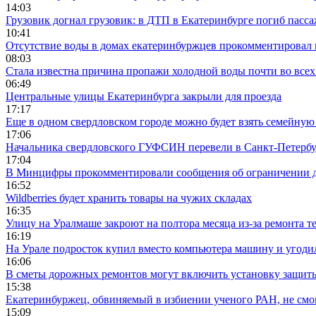
14:03
Грузовик догнал грузовик: в ДТП в Екатеринбурге погиб пасс
10:41
Отсутствие воды в домах екатеринбуржцев прокомментировал 
08:03
Стала известна причина пропажи холодной воды почти во всех
06:49
Центральные улицы Екатеринбурга закрыли для проезда
17:17
Еще в одном свердловском городе можно будет взять семейную
17:06
Начальника свердловского ГУФСИН перевели в Санкт-Петерб
17:04
В Минцифры прокомментировали сообщения об ограничении до
16:52
Wildberries будет хранить товары на чужих складах
16:35
Улицу на Уралмаше закроют на полтора месяца из-за ремонта т
16:19
На Урале подросток купил вместо компьютера машину и угоди
16:06
В сметы дорожных ремонтов могут включить установку защи
15:38
Екатеринбуржец, обвиняемый в избиении ученого РАН, не смог
15:09