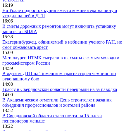
16:19
На Урале подросток купил вместо компьютера машину и
угодил на ней в ДТП
16:06
В сметы дорожных ремонтов могут включить установку
защиты от БПЛА
15:38
Екатеринбуржец, обвиняемый в избиении ученого РАН, не
смог обжаловать арест
15:09
Металлурги НТМК сыграли в шахматы с самым молодым
гроссмейстером России
14:59
В жутком ДТП на Тюменском тракте сгорел чемпион по
рукопашному бою
14:08
Трассу в Свердловской области перекрыли из-за паводка
14:00
В Академическом отметили День строителя: праздник
объединил профессионалов и жителей района
13:52
В Свердловской области стало почти на 15 тысяч
пенсионеров меньше
13:22