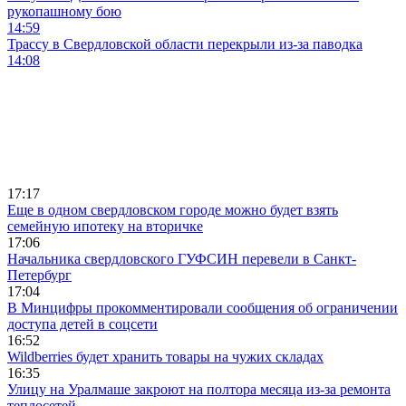
рукопашному бою
14:59
Трассу в Свердловской области перекрыли из-за паводка
14:08
17:17
Еще в одном свердловском городе можно будет взять
семейную ипотеку на вторичке
17:06
Начальника свердловского ГУФСИН перевели в Санкт-
Петербург
17:04
В Минцифры прокомментировали сообщения об ограничении
доступа детей в соцсети
16:52
Wildberries будет хранить товары на чужих складах
16:35
Улицу на Уралмаше закроют на полтора месяца из-за ремонта
теплосетей