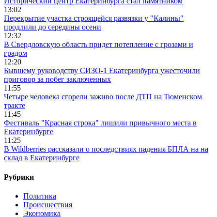
Исторический центр Екатеринбурга стал памятником
13:02
Перекрытие участка строящейся развязки у "Калины"
продлили до середины осени
12:32
В Свердловскую область придет потепление с грозами и
градом
12:20
Бывшему руководству СИЗО-1 Екатеринбурга ужесточили
приговор за побег заключенных
11:55
Четыре человека сгорели заживо после ДТП на Тюменском
тракте
11:45
Фестиваль "Красная строка" лишили привычного места в
Екатеринбурге
11:25
В Wildberries рассказали о последствиях падения БПЛА на на
склад в Екатеринбурге
Рубрики
Политика
Происшествия
Экономика