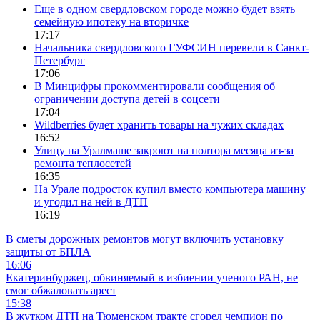
Еще в одном свердловском городе можно будет взять
семейную ипотеку на вторичке
17:17
Начальника свердловского ГУФСИН перевели в Санкт-
Петербург
17:06
В Минцифры прокомментировали сообщения об
ограничении доступа детей в соцсети
17:04
Wildberries будет хранить товары на чужих складах
16:52
Улицу на Уралмаше закроют на полтора месяца из-за
ремонта теплосетей
16:35
На Урале подросток купил вместо компьютера машину
и угодил на ней в ДТП
16:19
В сметы дорожных ремонтов могут включить установку
защиты от БПЛА
16:06
Екатеринбуржец, обвиняемый в избиении ученого РАН, не
смог обжаловать арест
15:38
В жутком ДТП на Тюменском тракте сгорел чемпион по