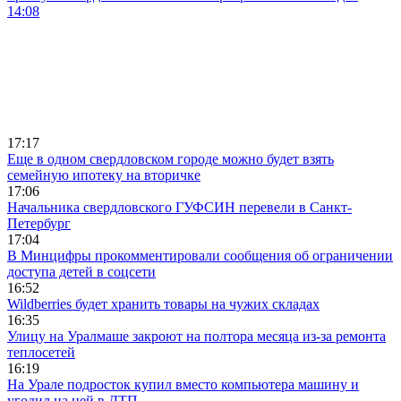
14:08
17:17
Еще в одном свердловском городе можно будет взять
семейную ипотеку на вторичке
17:06
Начальника свердловского ГУФСИН перевели в Санкт-
Петербург
17:04
В Минцифры прокомментировали сообщения об ограничении
доступа детей в соцсети
16:52
Wildberries будет хранить товары на чужих складах
16:35
Улицу на Уралмаше закроют на полтора месяца из-за ремонта
теплосетей
16:19
На Урале подросток купил вместо компьютера машину и
угодил на ней в ДТП