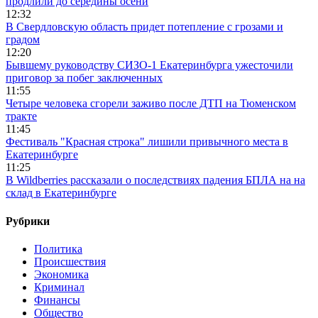
продлили до середины осени
12:32
В Свердловскую область придет потепление с грозами и
градом
12:20
Бывшему руководству СИЗО-1 Екатеринбурга ужесточили
приговор за побег заключенных
11:55
Четыре человека сгорели заживо после ДТП на Тюменском
тракте
11:45
Фестиваль "Красная строка" лишили привычного места в
Екатеринбурге
11:25
В Wildberries рассказали о последствиях падения БПЛА на на
склад в Екатеринбурге
Рубрики
Политика
Происшествия
Экономика
Криминал
Финансы
Общество