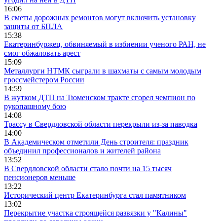
16:06
В сметы дорожных ремонтов могут включить установку
защиты от БПЛА
15:38
Екатеринбуржец, обвиняемый в избиении ученого РАН, не
смог обжаловать арест
15:09
Металлурги НТМК сыграли в шахматы с самым молодым
гроссмейстером России
14:59
В жутком ДТП на Тюменском тракте сгорел чемпион по
рукопашному бою
14:08
Трассу в Свердловской области перекрыли из-за паводка
14:00
В Академическом отметили День строителя: праздник
объединил профессионалов и жителей района
13:52
В Свердловской области стало почти на 15 тысяч
пенсионеров меньше
13:22
Исторический центр Екатеринбурга стал памятником
13:02
Перекрытие участка строящейся развязки у "Калины"