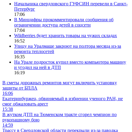
Начальника свердловского ГУФСИН перевели в Санкт-
Петербург
17:06
В Минцифры прокомментировали сообщения об
ограничении доступа детей в соцсети
17:04
Wildberries будет хранить товары на чужих складах
16:52
Улицу на Уралмаше закроют на полтора месяца из-за
ремонта теплосетей
16:35
На Урале подросток купил вместо компьютера машину
и угодил на ней в ДТП
16:19
В сметы дорожных ремонтов могут включить установку
защиты от БПЛА
16:06
Екатеринбуржец, обвиняемый в избиении ученого РАН, не
смог обжаловать арест
15:38
В жутком ДТП на Тюменском тракте сгорел чемпион по
рукопашному бою
14:59
Трассу в Свердловской области перекрыли из-за паводка