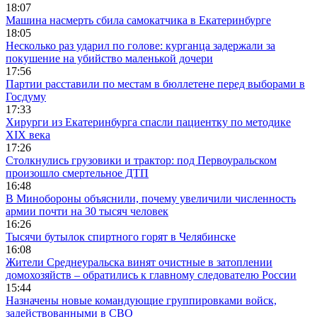
18:07
Машина насмерть сбила самокатчика в Екатеринбурге
18:05
Несколько раз ударил по голове: курганца задержали за
покушение на убийство маленькой дочери
17:56
Партии расставили по местам в бюллетене перед выборами в
Госдуму
17:33
Хирурги из Екатеринбурга спасли пациентку по методике
XIX века
17:26
Столкнулись грузовики и трактор: под Первоуральском
произошло смертельное ДТП
16:48
В Минобороны объяснили, почему увеличили численность
армии почти на 30 тысяч человек
16:26
Тысячи бутылок спиртного горят в Челябинске
16:08
Жители Среднеуральска винят очистные в затоплении
домохозяйств – обратились к главному следователю России
15:44
Назначены новые командующие группировками войск,
задействованными в СВО