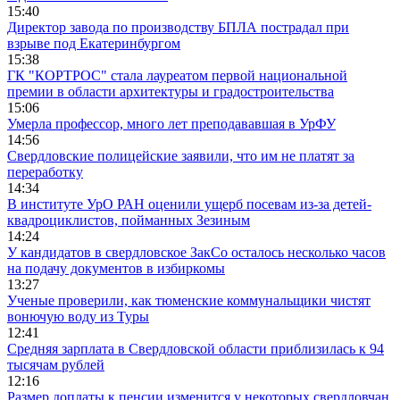
15:40
Директор завода по производству БПЛА пострадал при
взрыве под Екатеринбургом
15:38
ГК "КОРТРОС" стала лауреатом первой национальной
премии в области архитектуры и градостроительства
15:06
Умерла профессор, много лет преподававшая в УрФУ
14:56
Свердловские полицейские заявили, что им не платят за
переработку
14:34
В институте УрО РАН оценили ущерб посевам из-за детей-
квадроциклистов, пойманных Зезиным
14:24
У кандидатов в свердловское ЗакСо осталось несколько часов
на подачу документов в избиркомы
13:27
Ученые проверили, как тюменские коммунальщики чистят
вонючую воду из Туры
12:41
Средняя зарплата в Свердловской области приблизилась к 94
тысячам рублей
12:16
Размер доплаты к пенсии изменится у некоторых свердловчан