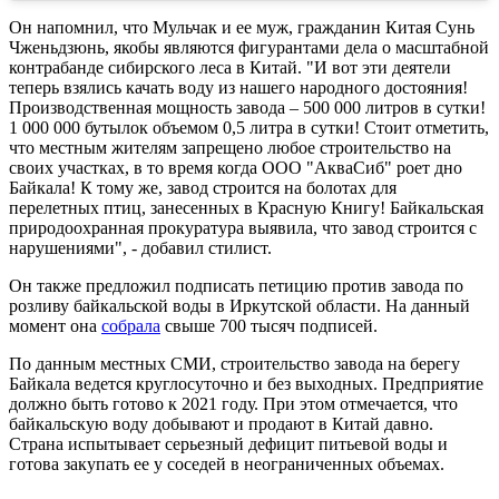
Он напомнил, что Мульчак и ее муж, гражданин Китая Сунь
Чженьдзюнь, якобы являются фигурантами дела о масштабной
контрабанде сибирского леса в Китай. "И вот эти деятели
теперь взялись качать воду из нашего народного достояния!
Производственная мощность завода – 500 000 литров в сутки!
1 000 000 бутылок объемом 0,5 литра в сутки! Стоит отметить,
что местным жителям запрещено любое строительство на
своих участках, в то время когда ООО "АкваСиб" роет дно
Байкала! К тому же, завод строится на болотах для
перелетных птиц, занесенных в Красную Книгу! Байкальская
природоохранная прокуратура выявила, что завод строится с
нарушениями", - добавил стилист.
Он также предложил подписать петицию против завода по
розливу байкальской воды в Иркутской области. На данный
момент она
собрала
свыше 700 тысяч подписей.
По данным местных СМИ, строительство завода на берегу
Байкала ведется круглосуточно и без выходных. Предприятие
должно быть готово к 2021 году. При этом отмечается, что
байкальскую воду добывают и продают в Китай давно.
Страна испытывает серьезный дефицит питьевой воды и
готова закупать ее у соседей в неограниченных объемах.