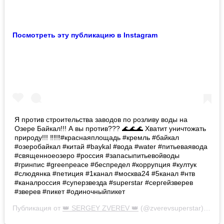
Посмотреть эту публикацию в Instagram
Я против строительства заводов по розливу воды на
Озере Байкал!!! А вы против??? 🌊🌊🌊 Хватит уничтожать
природу!!! ‼️‼️‼️#краснаяплощадь #кремль #байкал
#озеробайкал #китай #baykal #вода #water #питьеваявода
#священноеозеро #россия #запасыпитьевойводы
#гринпис #greenpeace #беспредел #коррупция #култук
#слюдянка #петиция #1канал #москва24 #5канал #нтв
#каналроссия #суперзвезда #superstar #сергейзверев
#зверев #пикет #одиночныйпикет
Публикация от
👑 SERGEY ZVEREV 👑
(@zverevsuperstar) 3 Мар 2019 в 3:23 PST