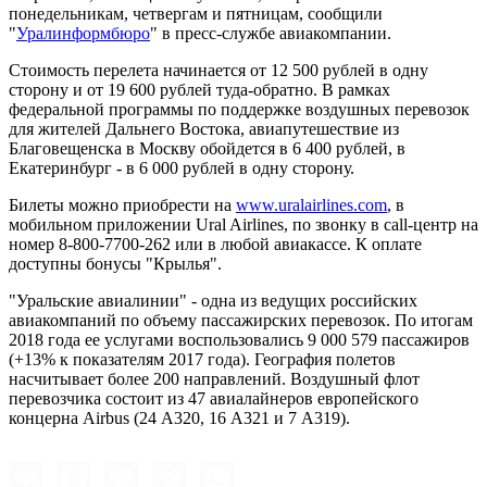
понедельникам, четвергам и пятницам, сообщили
"
Уралинформбюро
" в пресс-службе авиакомпании.
Стоимость перелета начинается от 12 500 рублей в одну
сторону и от 19 600 рублей туда-обратно. В рамках
федеральной программы по поддержке воздушных перевозок
для жителей Дальнего Востока, авиапутешествие из
Благовещенска в Москву обойдется в 6 400 рублей, в
Екатеринбург - в 6 000 рублей в одну сторону.
Билеты можно приобрести на
www.uralairlines.com
, в
мобильном приложении Ural Airlines, по звонку в call-центр на
номер 8-800-7700-262 или в любой авиакассе. К оплате
доступны бонусы "Крылья".
"Уральские авиалинии" - одна из ведущих российских
авиакомпаний по объему пассажирских перевозок. По итогам
2018 года ее услугами воспользовались 9 000 579 пассажиров
(+13% к показателям 2017 года). География полетов
насчитывает более 200 направлений. Воздушный флот
перевозчика состоит из 47 авиалайнеров европейского
концерна Airbus (24 А320, 16 А321 и 7 А319).