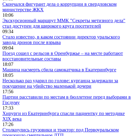
Скончался фигурант дела о коррупции в свердловском
министерстве ЖКХ
10:06
Экскурсионный маршрут ММК "Секреты метизного дела"
стал доступен для широкого круга посетителей
09:34
Стало известно, в каком состоянии директор уральского
завода дронов после взрыва
09:04
Поезд сошел с рельсов в Оренбуржье – на месте работают
восстановительные составы
18:07
Машина насмерть сбила самокатчика в Екатеринбурге
18:05
Несколько раз ударил по голове: курганца задержали за
покушение на убийство маленькой дочери
17:56
Партии расставили по местам в бюллетене перед выборами в
Госдуму
17:33
Хирурги из Екатеринбурга спасли пациентку по методике
XIX века
17:26
Столкнулись грузовики и трактор: под Первоуральском
произошло смертельное ДТП