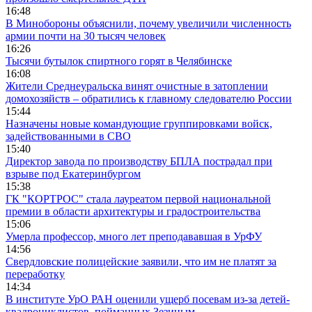
16:48
В Минобороны объяснили, почему увеличили численность
армии почти на 30 тысяч человек
16:26
Тысячи бутылок спиртного горят в Челябинске
16:08
Жители Среднеуральска винят очистные в затоплении
домохозяйств – обратились к главному следователю России
15:44
Назначены новые командующие группировками войск,
задействованными в СВО
15:40
Директор завода по производству БПЛА пострадал при
взрыве под Екатеринбургом
15:38
ГК "КОРТРОС" стала лауреатом первой национальной
премии в области архитектуры и градостроительства
15:06
Умерла профессор, много лет преподававшая в УрФУ
14:56
Свердловские полицейские заявили, что им не платят за
переработку
14:34
В институте УрО РАН оценили ущерб посевам из-за детей-
квадроциклистов, пойманных Зезиным