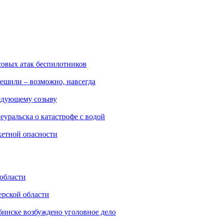
ссовых атак беспилотников
ешили – возможно, навсегда
ледующему созыву
уральска о катастрофе с водой
акетной опасности
 области
ерской области
бинске возбуждено уголовное дело