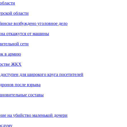
 области
ерской области
бинске возбуждено уголовное дело
ина откажутся от машины
лительной сети
ок в армию
ерстве ЖКХ
доступен для широкого круга посетителей
 дронов после взрыва
тановительные составы
ение на убийство маленькой дочери
осдуму