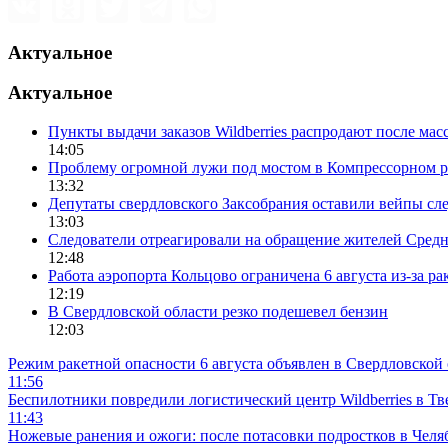
Актуальное
Актуальное
Пункты выдачи заказов Wildberries распродают после ма
14:05
Проблему огромной лужи под мостом в Компрессорном р
13:32
Депутаты свердловского Заксобрания оставили вейпы с
13:03
Следователи отреагировали на обращение жителей Средне
12:48
Работа аэропорта Кольцово ограничена 6 августа из-за р
12:19
В Свердловской области резко подешевел бензин
12:03
Режим ракетной опасности 6 августа объявлен в Свердловской
11:56
Беспилотники повредили логистический центр Wildberries в Тв
11:43
Ножевые ранения и ожоги: после потасовки подростков в Челя