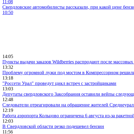
11:08
Свердловские автомобилисты рассказали, при какой цене бенз
10:50
14:05
Пункты выдачи заказов Wildberries распродают после массовых
13:32
Проблему огромной лужи под мостом в Компрессорном решили
13:18
"Россети Урал" проведут цикл встреч с застройщиками
13:03
Депутаты свердловского Заксобрания оставили вейпы следующ
12:48
Следователи отреагировали на обращение жителей Среднеураль
12:19
Работа аэропорта Кольцово ограничена 6 августа из-за ракетно
12:03
В Свердловской области резко подешевел бензин
11:56