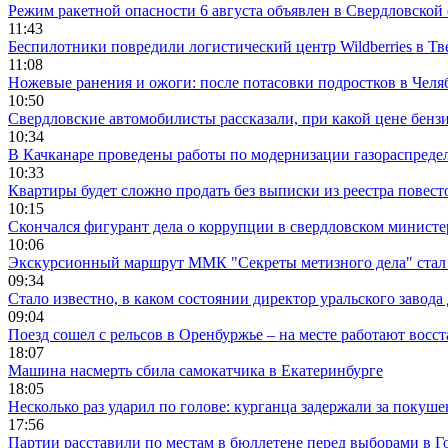
Режим ракетной опасности 6 августа объявлен в Свердловской
11:43
Беспилотники повредили логистический центр Wildberries в Тв
11:08
Ножевые ранения и ожоги: после потасовки подростков в Челя
10:50
Свердловские автомобилисты рассказали, при какой цене бенз
10:34
В Качканаре проведены работы по модернизации газораспреде
10:33
Квартиры будет сложно продать без выписки из реестра повест
10:15
Скончался фигурант дела о коррупции в свердловском минист
10:06
Экскурсионный маршрут ММК "Секреты метизного дела" стал 
09:34
Стало известно, в каком состоянии директор уральского завода
09:04
Поезд сошел с рельсов в Оренбуржье – на месте работают восс
18:07
Машина насмерть сбила самокатчика в Екатеринбурге
18:05
Несколько раз ударил по голове: курганца задержали за покуш
17:56
Партии расставили по местам в бюллетене перед выборами в Г