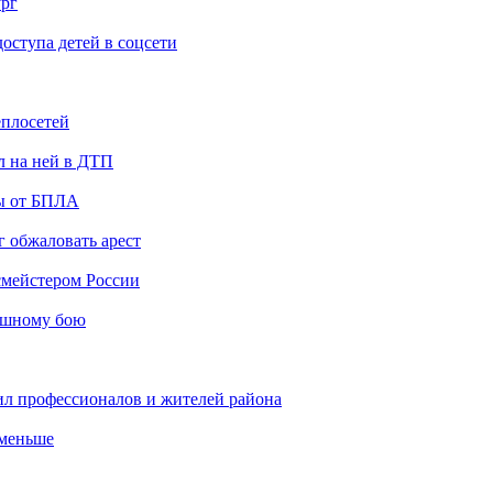
ург
ступа детей в соцсети
еплосетей
л на ней в ДТП
ты от БПЛА
 обжаловать арест
мейстером России
ашному бою
ил профессионалов и жителей района
 меньше