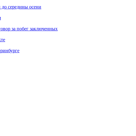
 до середины осени
м
овор за побег заключенных
кте
еринбурге