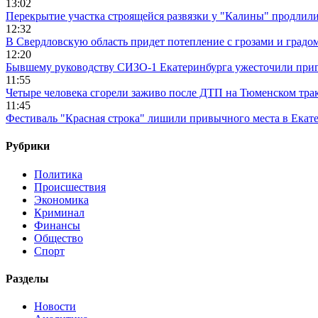
13:02
Перекрытие участка строящейся развязки у "Калины" продлили
12:32
В Свердловскую область придет потепление с грозами и градо
12:20
Бывшему руководству СИЗО-1 Екатеринбурга ужесточили приг
11:55
Четыре человека сгорели заживо после ДТП на Тюменском тра
11:45
Фестиваль "Красная строка" лишили привычного места в Екат
Рубрики
Политика
Происшествия
Экономика
Криминал
Финансы
Общество
Спорт
Разделы
Новости