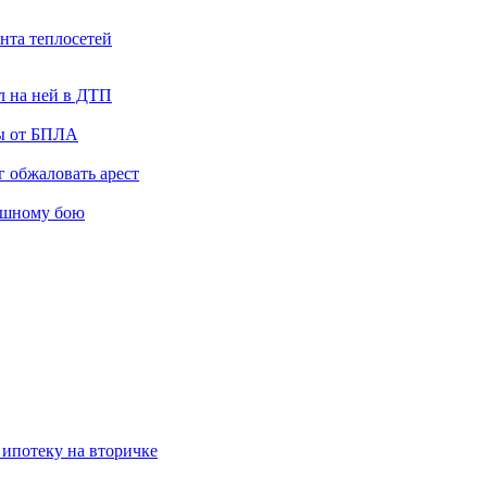
нта теплосетей
л на ней в ДТП
ты от БПЛА
 обжаловать арест
ашному бою
 ипотеку на вторичке