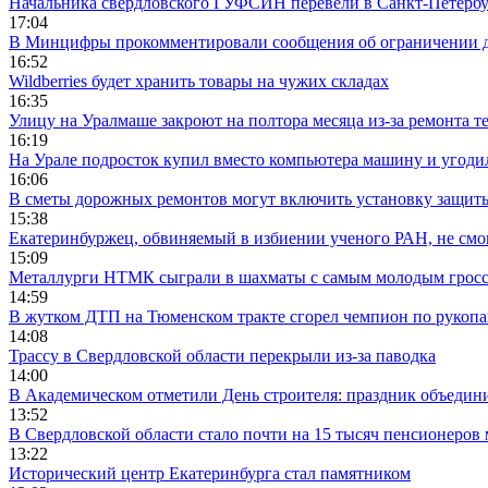
Начальника свердловского ГУФСИН перевели в Санкт-Петерб
17:04
В Минцифры прокомментировали сообщения об ограничении до
16:52
Wildberries будет хранить товары на чужих складах
16:35
Улицу на Уралмаше закроют на полтора месяца из-за ремонта т
16:19
На Урале подросток купил вместо компьютера машину и угоди
16:06
В сметы дорожных ремонтов могут включить установку защи
15:38
Екатеринбуржец, обвиняемый в избиении ученого РАН, не смог
15:09
Металлурги НТМК сыграли в шахматы с самым молодым гросс
14:59
В жутком ДТП на Тюменском тракте сгорел чемпион по рукоп
14:08
Трассу в Свердловской области перекрыли из-за паводка
14:00
В Академическом отметили День строителя: праздник объедин
13:52
В Свердловской области стало почти на 15 тысяч пенсионеров
13:22
Исторический центр Екатеринбурга стал памятником