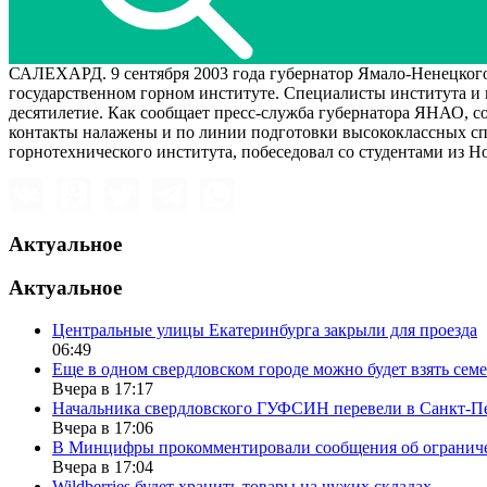
САЛЕХАРД. 9 сентября 2003 года губернатор Ямало-Ненецкого
государственном горном институте. Специалисты института и
десятилетие. Как сообщает пресс-служба губернатора ЯНАО, с
контакты налажены и по линии подготовки высококлассных спе
горнотехнического института, побеседовал со студентами из Н
Актуальное
Актуальное
Центральные улицы Екатеринбурга закрыли для проезда
06:49
Еще в одном свердловском городе можно будет взять сем
Вчера в 17:17
Начальника свердловского ГУФСИН перевели в Санкт-П
Вчера в 17:06
В Минцифры прокомментировали сообщения об ограничен
Вчера в 17:04
Wildberries будет хранить товары на чужих складах