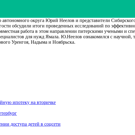
 автономного округа Юрий Неелов и представители Сибирского
 гости обсудили итоги проведенных исследований по эффектив
овместная работа в этом направлении питерскими учеными и спе
циалистов для нужд Ямала. Ю.Неелов ознакомился с научной, т
ового Уренгоя, Надыма и Ноябрьска.
ейную ипотеку на вторичке
етербург
ии доступа детей в соцсети