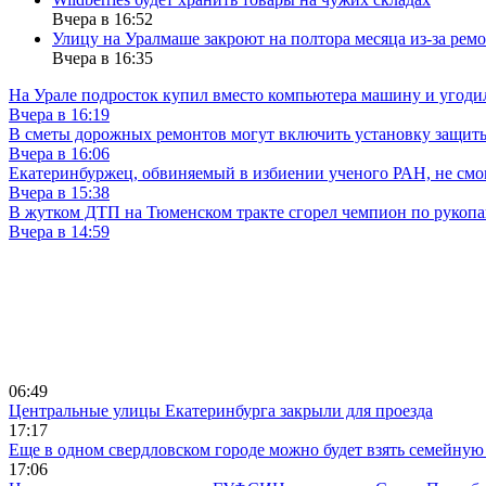
Вчера в 16:52
Улицу на Уралмаше закроют на полтора месяца из-за ремо
Вчера в 16:35
На Урале подросток купил вместо компьютера машину и угоди
Вчера в 16:19
В сметы дорожных ремонтов могут включить установку защи
Вчера в 16:06
Екатеринбуржец, обвиняемый в избиении ученого РАН, не смог
Вчера в 15:38
В жутком ДТП на Тюменском тракте сгорел чемпион по рукоп
Вчера в 14:59
06:49
Центральные улицы Екатеринбурга закрыли для проезда
17:17
Еще в одном свердловском городе можно будет взять семейную
17:06