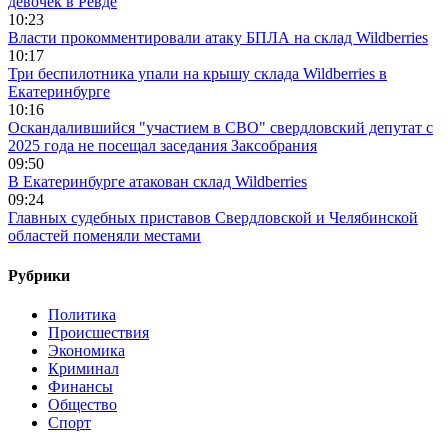
девочек в Ревде
10:23
Власти прокомментировали атаку БПЛА на склад Wildberries
10:17
Три беспилотника упали на крышу склада Wildberries в
Екатеринбурге
10:16
Оскандалившийся "участием в СВО" свердловский депутат с
2025 года не посещал заседания Заксобрания
09:50
В Екатеринбурге атакован склад Wildberries
09:24
Главных судебных приставов Свердловской и Челябинской
областей поменяли местами
Рубрики
Политика
Происшествия
Экономика
Криминал
Финансы
Общество
Спорт