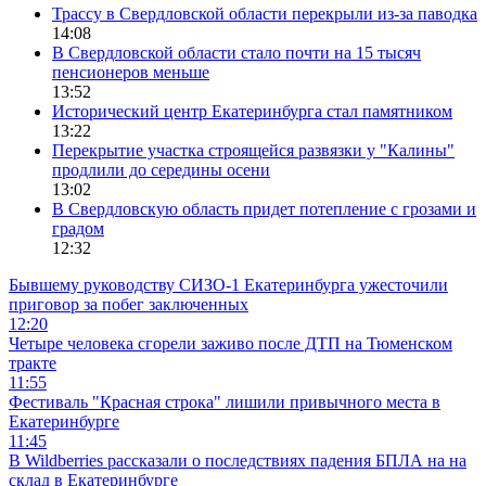
Трассу в Свердловской области перекрыли из-за паводка
14:08
В Свердловской области стало почти на 15 тысяч
пенсионеров меньше
13:52
Исторический центр Екатеринбурга стал памятником
13:22
Перекрытие участка строящейся развязки у "Калины"
продлили до середины осени
13:02
В Свердловскую область придет потепление с грозами и
градом
12:32
Бывшему руководству СИЗО-1 Екатеринбурга ужесточили
приговор за побег заключенных
12:20
Четыре человека сгорели заживо после ДТП на Тюменском
тракте
11:55
Фестиваль "Красная строка" лишили привычного места в
Екатеринбурге
11:45
В Wildberries рассказали о последствиях падения БПЛА на на
склад в Екатеринбурге