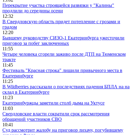
Перекрытие участка строящейся развязки у "Калины"
продлили до середины осени
12:32
В Свердловскую область придет потепление с грозами и
градом
12:20
Бывшему руководству СИЗО-1 Екатеринбурга ужесточили
приговор за побег заключенных
11:55
Четыре человека сгорели заживо после ДТП на Тюменском
тракте
11:45
Фестиваль "Красная строка" лишили привычного места в
Екатеринбурге
11:25
В Wildberries рассказали о последствиях падения БПЛА на на
склад в Екатеринбурге
11:23
Екатеринбуржцы заметили столб дыма на Уктусе
11:03
Свердловские власти сократили срок рассмотрения
обращений участников СВО
10:41
Суд рассмотрит жалобу на приговор лихачу, погубившему