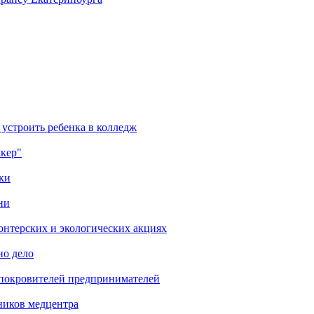
 устроить ребенка в колледж
лкер"
ки
ни
онтерских и экологических акциях
но дело
 покровителей предпринимателей
ников медцентра