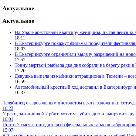
Актуальное
Актуальное
На Урале арестовали квартиру женщины, пытавшейся за в
18:11
В Екатеринбурге покажут фильмы-победители фестиваля
18:03
В Екатеринбурге ограничили выдачу разрешений на нов
17:52
Тонну мертвой рыбы за два дня собрали на берегу реки 
17:20
Девушка выпала из кабинки аттракциона в Тюмени – воз
16:59
Автомобильный крестный ход доставил в Екатеринбург 
16:37
Челябинец с аэрозольным пистолетом взял в заложники сотруд
16:23
У реки, затопившей Ирбит, хотят углубить дно и выпрямить ру
16:01
Почти 7 тысяч тонн дизеля из федеральных запасов заброниров
15:07
В Заксобрании рассказали о выделении миллионов рублей Гор