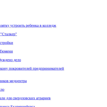
зятку устроить ребенка в колледж
 "Сталкер"
остройки
в Тюмени
буждено дело
икону покровителей предпринимателей
ников медцентра
сло
али для свердловских аграриев
трансу Екатеринбурга