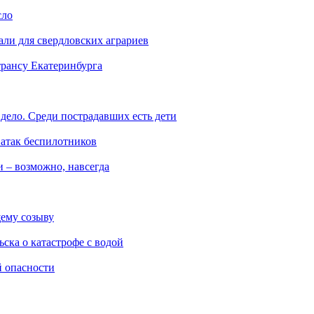
сло
али для свердловских аграриев
трансу Екатеринбурга
дело. Среди пострадавших есть дети
 атак беспилотников
 – возможно, навсегда
ему созыву
ска о катастрофе с водой
й опасности