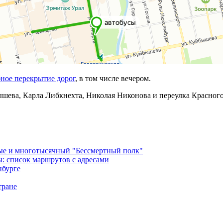
ное перекрытие дорог
, в том числе вечером.
ышева, Карла Либкнехта, Николая Никонова и переулка Красног
ые и многотысячный "Бессмертный полк"
ы: список маршрутов с адресами
нбурге
тране