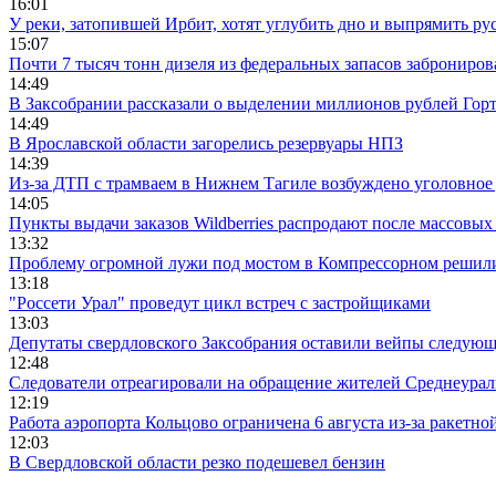
16:01
У реки, затопившей Ирбит, хотят углубить дно и выпрямить ру
15:07
Почти 7 тысяч тонн дизеля из федеральных запасов заброниров
14:49
В Заксобрании рассказали о выделении миллионов рублей Гор
14:49
В Ярославской области загорелись резервуары НПЗ
14:39
Из-за ДТП с трамваем в Нижнем Тагиле возбуждено уголовное 
14:05
Пункты выдачи заказов Wildberries распродают после массовых
13:32
Проблему огромной лужи под мостом в Компрессорном решили
13:18
"Россети Урал" проведут цикл встреч с застройщиками
13:03
Депутаты свердловского Заксобрания оставили вейпы следующ
12:48
Следователи отреагировали на обращение жителей Среднеураль
12:19
Работа аэропорта Кольцово ограничена 6 августа из-за ракетно
12:03
В Свердловской области резко подешевел бензин