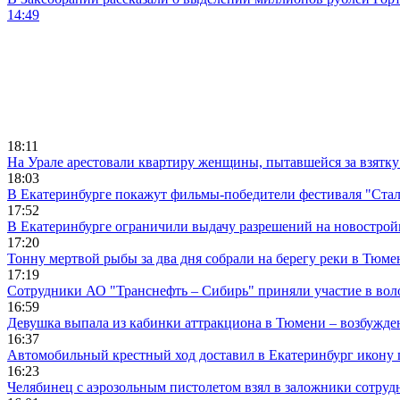
14:49
18:11
На Урале арестовали квартиру женщины, пытавшейся за взятку
18:03
В Екатеринбурге покажут фильмы-победители фестиваля "Ста
17:52
В Екатеринбурге ограничили выдачу разрешений на новострой
17:20
Тонну мертвой рыбы за два дня собрали на берегу реки в Тюме
17:19
Сотрудники АО "Транснефть – Сибирь" приняли участие в вол
16:59
Девушка выпала из кабинки аттракциона в Тюмени – возбужде
16:37
Автомобильный крестный ход доставил в Екатеринбург икону
16:23
Челябинец с аэрозольным пистолетом взял в заложники сотруд