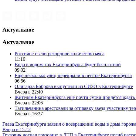
Актуальное
Актуальное
Россияне съели рекордное количество мяса
11:16
Вода в водоматах Екатеринбурга будет бесплатной
09:02
Еще несколько улиц перекрыли в центре Екатеринбурга
06:56
Олигарха Боброва выпустили из СИЗО в Екатеринбурге
Вчера в 22:40
Жителям Екатеринбурга еще почти сутки придется ждать
Вчера в 22:06
Тагильчанина арестовали за отправку звезд участнику т
Вчера в 16:27
Глава Екатеринбурга заявил о возвращении воды в дома горож
Вчера в 15:12
Грузовик догнал грузовик: в ДТП в Екатеринбурге погиб пасс