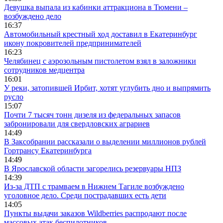
Девушка выпала из кабинки аттракциона в Тюмени –
возбуждено дело
16:37
Автомобильный крестный ход доставил в Екатеринбург
икону покровителей предпринимателей
16:23
Челябинец с аэрозольным пистолетом взял в заложники
сотрудников медцентра
16:01
У реки, затопившей Ирбит, хотят углубить дно и выпрямить
русло
15:07
Почти 7 тысяч тонн дизеля из федеральных запасов
забронировали для свердловских аграриев
14:49
В Заксобрании рассказали о выделении миллионов рублей
Гортрансу Екатеринбурга
14:49
В Ярославской области загорелись резервуары НПЗ
14:39
Из-за ДТП с трамваем в Нижнем Тагиле возбуждено
уголовное дело. Среди пострадавших есть дети
14:05
Пункты выдачи заказов Wildberries распродают после
массовых атак беспилотников