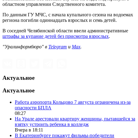
областном управлении Следственного комитета.
По данным ГУ МЧС, с начала купального сезона на водоемах
региона погибли одиннадцать взрослых и семь детей.
В соседней Челябинской области ввели административные
штрафы за купание детей без присмотра взрослых
.
"Уралинформбюро" в
Telegram
и
Max
.
Актуальное
Актуальное
Работа аэропорта Кольцово 7 августа ограничена из-за
опасности БПЛА
08:27
На Урале арестовали квартиру женщины, пытавшейся за
взятку устроить ребенка в колледж
Вчера в 18:11
В Екатеринбурге покажут фильмы-победители