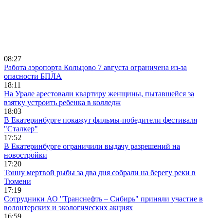
08:27
Работа аэропорта Кольцово 7 августа ограничена из-за
опасности БПЛА
18:11
На Урале арестовали квартиру женщины, пытавшейся за
взятку устроить ребенка в колледж
18:03
В Екатеринбурге покажут фильмы-победители фестиваля
"Сталкер"
17:52
В Екатеринбурге ограничили выдачу разрешений на
новостройки
17:20
Тонну мертвой рыбы за два дня собрали на берегу реки в
Тюмени
17:19
Сотрудники АО "Транснефть – Сибирь" приняли участие в
волонтерских и экологических акциях
16:59