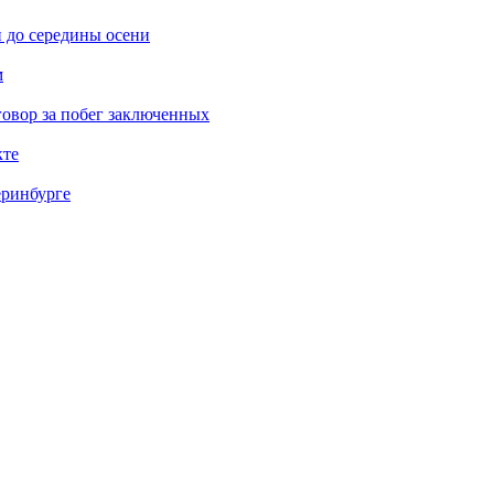
 до середины осени
м
овор за побег заключенных
кте
еринбурге