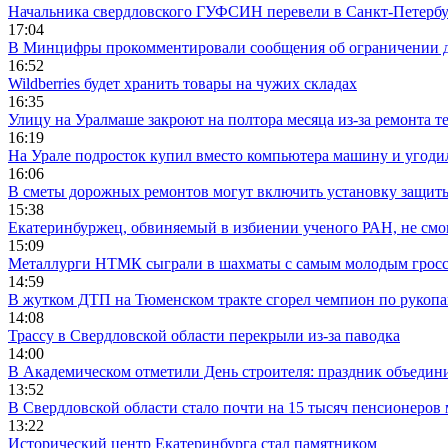
Начальника свердловского ГУФСИН перевели в Санкт-Петерб
17:04
В Минцифры прокомментировали сообщения об ограничении до
16:52
Wildberries будет хранить товары на чужих складах
16:35
Улицу на Уралмаше закроют на полтора месяца из-за ремонта т
16:19
На Урале подросток купил вместо компьютера машину и угоди
16:06
В сметы дорожных ремонтов могут включить установку защи
15:38
Екатеринбуржец, обвиняемый в избиении ученого РАН, не смог
15:09
Металлурги НТМК сыграли в шахматы с самым молодым гросс
14:59
В жутком ДТП на Тюменском тракте сгорел чемпион по рукоп
14:08
Трассу в Свердловской области перекрыли из-за паводка
14:00
В Академическом отметили День строителя: праздник объедин
13:52
В Свердловской области стало почти на 15 тысяч пенсионеров
13:22
Исторический центр Екатеринбурга стал памятником