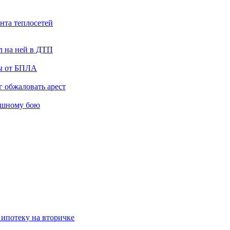
нта теплосетей
л на ней в ДТП
ты от БПЛА
 обжаловать арест
ашному бою
 ипотеку на вторичке