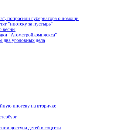
а", попросили губернатора о помощи
тят "ипотеку за пустырь"
о весны
адки "Атомстройкомплекса"
ы два уголовных дела
ейную ипотеку на вторичке
етербург
ии доступа детей в соцсети