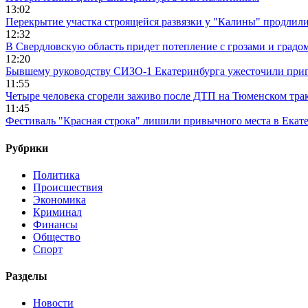
13:02
Перекрытие участка строящейся развязки у "Калины" продлили
12:32
В Свердловскую область придет потепление с грозами и градо
12:20
Бывшему руководству СИЗО-1 Екатеринбурга ужесточили приг
11:55
Четыре человека сгорели заживо после ДТП на Тюменском тра
11:45
Фестиваль "Красная строка" лишили привычного места в Екат
Рубрики
Политика
Происшествия
Экономика
Криминал
Финансы
Общество
Спорт
Разделы
Новости