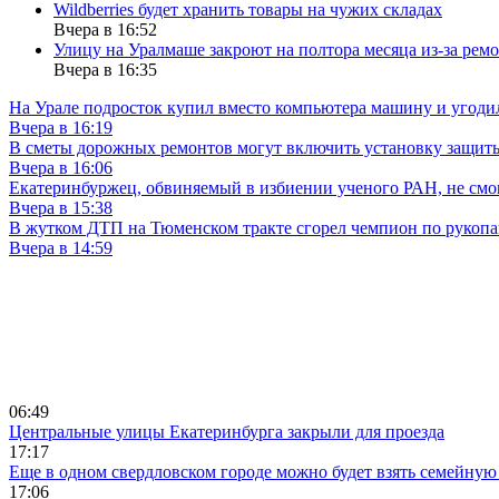
Wildberries будет хранить товары на чужих складах
Вчера в 16:52
Улицу на Уралмаше закроют на полтора месяца из-за ремо
Вчера в 16:35
На Урале подросток купил вместо компьютера машину и угоди
Вчера в 16:19
В сметы дорожных ремонтов могут включить установку защи
Вчера в 16:06
Екатеринбуржец, обвиняемый в избиении ученого РАН, не смог
Вчера в 15:38
В жутком ДТП на Тюменском тракте сгорел чемпион по рукоп
Вчера в 14:59
06:49
Центральные улицы Екатеринбурга закрыли для проезда
17:17
Еще в одном свердловском городе можно будет взять семейную
17:06