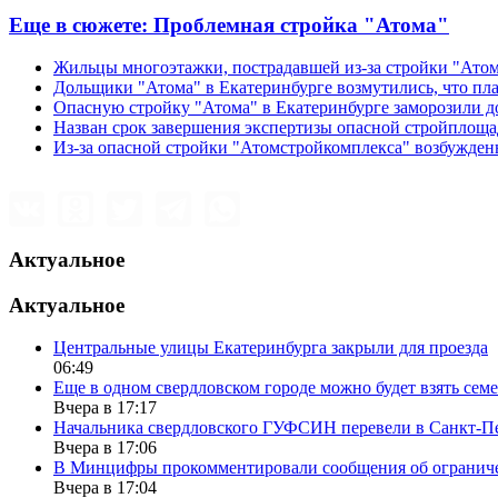
Еще в сюжете:
Проблемная стройка "Атома"
Жильцы многоэтажки, пострадавшей из-за стройки "Атом
Дольщики "Атома" в Екатеринбурге возмутились, что пла
Опасную стройку "Атома" в Екатеринбурге заморозили д
Назван срок завершения экспертизы опасной стройплощ
Из-за опасной стройки "Атомстройкомплекса" возбужден
Актуальное
Актуальное
Центральные улицы Екатеринбурга закрыли для проезда
06:49
Еще в одном свердловском городе можно будет взять сем
Вчера в 17:17
Начальника свердловского ГУФСИН перевели в Санкт-П
Вчера в 17:06
В Минцифры прокомментировали сообщения об ограничен
Вчера в 17:04