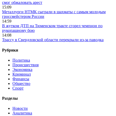
смог обжаловать арест
15:09
Металлурги НТМК сыграли в шахматы с самым молодым
гроссмейстером России
14:59
В жутком ДТП на Тюменском тракте сгорел чемпион по
рукопашному бою
14:08
Трассу в Свердловской области перекрыли из-за паводка
Рубрики
Политика
Происшествия
Экономика
Криминал
Финансы
Общество
Спорт
Разделы
Новости
Аналитика