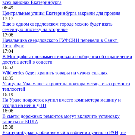
всех районах Екатеринбурга
06:49
Центральные улицы Екатеринбурга закрыли для проезда
17:17
Еще в одном свердловском городе можно будет взять
семейную ипотеку на вторичке
17:06
Начальника свердловского ГУФСИН перевели в Санкт-
Петербург
17:04
В Минцифры прокомментировали сообщения об ограничении
доступа детей в соцсети
16:52
Wildberries будет хранить товары на чужих складах
16:35
Улицу на Уралмаше закроют на полтора месяца из-за ремонта
теплосетей
16:19
На Урале подросток купил вместо компьютера машину и
угодил на ней в ДТП
16:06
В сметы дорожных ремонтов могут включить установку
защиты от БПЛА
15:38
Екатеринбуржец, обвиняемый в избиении ученого РАН, не