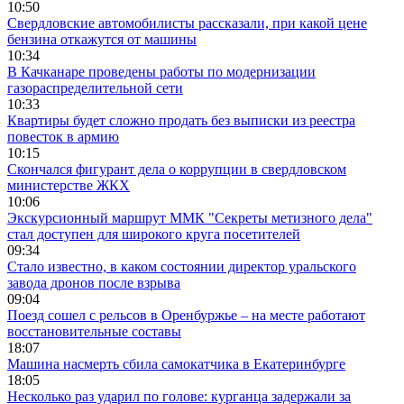
10:50
Свердловские автомобилисты рассказали, при какой цене
бензина откажутся от машины
10:34
В Качканаре проведены работы по модернизации
газораспределительной сети
10:33
Квартиры будет сложно продать без выписки из реестра
повесток в армию
10:15
Скончался фигурант дела о коррупции в свердловском
министерстве ЖКХ
10:06
Экскурсионный маршрут ММК "Секреты метизного дела"
стал доступен для широкого круга посетителей
09:34
Стало известно, в каком состоянии директор уральского
завода дронов после взрыва
09:04
Поезд сошел с рельсов в Оренбуржье – на месте работают
восстановительные составы
18:07
Машина насмерть сбила самокатчика в Екатеринбурге
18:05
Несколько раз ударил по голове: курганца задержали за