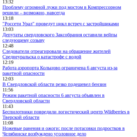
13:32
Проблему огромной лужи под мостом в Компрессорном
решили – возможно, навсегда
13:18
"Россети Урал" проведут цикл встреч с застройщиками
13:03
Депутаты свердловского Заксобрания оставили вейпы
следующему созыву
12:48
Следователи отреагировали на обращение жителей
Среднеуральска о катастрофе с водой
12:19
Работа аэропорта Кольцово ограничена 6 августа из-за
ракетной опасности
12:03
В Свердловской области резко подешевел бензин
11:56
Режим ракетной опасности 6 августа объявлен в
Свердловской области
11:43
Беспилотники повредили логистический центр Wildberries в
Тверской области
11:08
Ножевые ранения и ожоги: после потасовки подростков в
Челябинске возбуждено уголовное дело