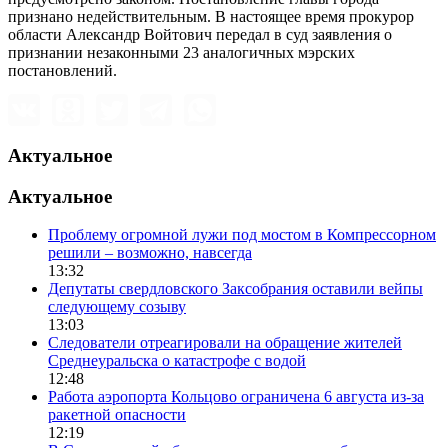
признано недействительным. В настоящее время прокурор
области Александр Войтович передал в суд заявления о
признании незаконными 23 аналогичных мэрских
постановлений.
Актуальное
Актуальное
Проблему огромной лужи под мостом в Компрессорном
решили – возможно, навсегда
13:32
Депутаты свердловского Заксобрания оставили вейпы
следующему созыву
13:03
Следователи отреагировали на обращение жителей
Среднеуральска о катастрофе с водой
12:48
Работа аэропорта Кольцово ограничена 6 августа из-за
ракетной опасности
12:19