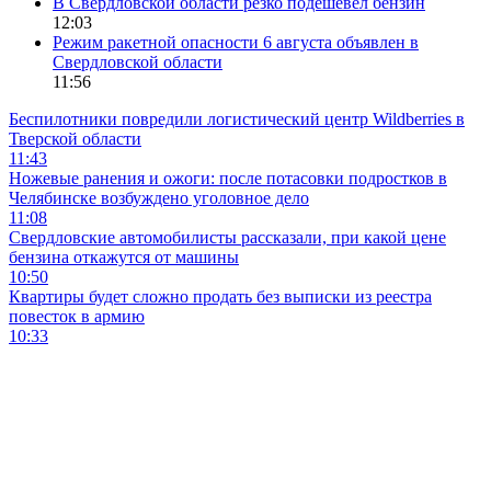
В Свердловской области резко подешевел бензин
12:03
Режим ракетной опасности 6 августа объявлен в
Свердловской области
11:56
Беспилотники повредили логистический центр Wildberries в
Тверской области
11:43
Ножевые ранения и ожоги: после потасовки подростков в
Челябинске возбуждено уголовное дело
11:08
Свердловские автомобилисты рассказали, при какой цене
бензина откажутся от машины
10:50
Квартиры будет сложно продать без выписки из реестра
повесток в армию
10:33