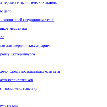
онтерских и экологических акциях
но дело
 покровителей предпринимателей
ников медцентра
сло
али для свердловских аграриев
трансу Екатеринбурга
дело. Среди пострадавших есть дети
 атак беспилотников
 – возможно, навсегда
ему созыву