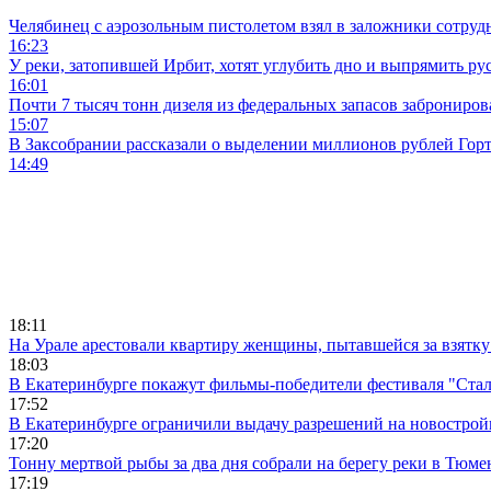
Челябинец с аэрозольным пистолетом взял в заложники сотруд
16:23
У реки, затопившей Ирбит, хотят углубить дно и выпрямить ру
16:01
Почти 7 тысяч тонн дизеля из федеральных запасов заброниров
15:07
В Заксобрании рассказали о выделении миллионов рублей Гор
14:49
18:11
На Урале арестовали квартиру женщины, пытавшейся за взятку
18:03
В Екатеринбурге покажут фильмы-победители фестиваля "Ста
17:52
В Екатеринбурге ограничили выдачу разрешений на новострой
17:20
Тонну мертвой рыбы за два дня собрали на берегу реки в Тюме
17:19