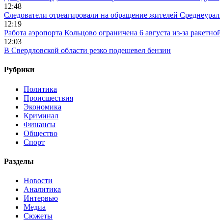
12:48
Следователи отреагировали на обращение жителей Среднеураль
12:19
Работа аэропорта Кольцово ограничена 6 августа из-за ракетно
12:03
В Свердловской области резко подешевел бензин
Рубрики
Политика
Происшествия
Экономика
Криминал
Финансы
Общество
Спорт
Разделы
Новости
Аналитика
Интервью
Медиа
Сюжеты