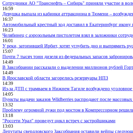
Сотрудники АО "Транснефть – Сибирь" приняли участие в вол
16:59
Девушка выпала из кабинки аттракциона в Тюмени – возбужде
16:37
Автомобильный крестный ход доставил в Екатеринбург икону
16:23
Челябинец с аэрозольным пистолетом взял в заложники сотруд
16:01
У реки, затопившей Ирбит, хотят углубить дно и выпрямить ру
15:07
Почти 7 тысяч тонн дизеля из федеральных запасов заброниров
14:49
В Заксобрании рассказали о выделении миллионов рублей Гор
14:49
В Ярославской области загорелись резервуары НПЗ
14:39
Из-за ДТП с трамваем в Нижнем Тагиле возбуждено уголовное 
14:05
Пункты выдачи заказов Wildberries распродают после массовых
13:32
Проблему огромной лужи под мостом в Компрессорном решили
13:18
"Россети Урал" проведут цикл встреч с застройщиками
13:03
Депутаты свердловского Заксобрания оставили вейпы следующ