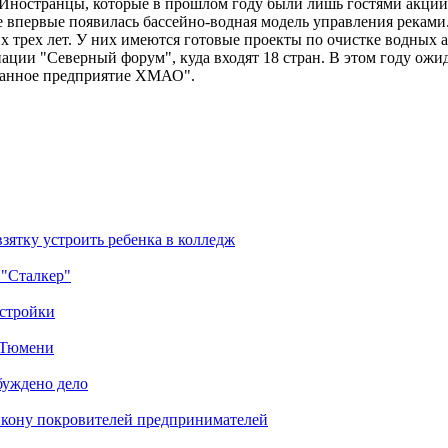
 Иностранцы, которые в прошлом году были лишь гостями акции
не впервые появилась бассейно-водная модель управления река
 трех лет. У них имеются готовые проекты по очистке водных 
ции "Северный форум", куда входят 18 стран. В этом году ожида
ранное предприятие ХМАО".
зятку устроить ребенка в колледж
 "Сталкер"
остройки
в Тюмени
буждено дело
икону покровителей предпринимателей