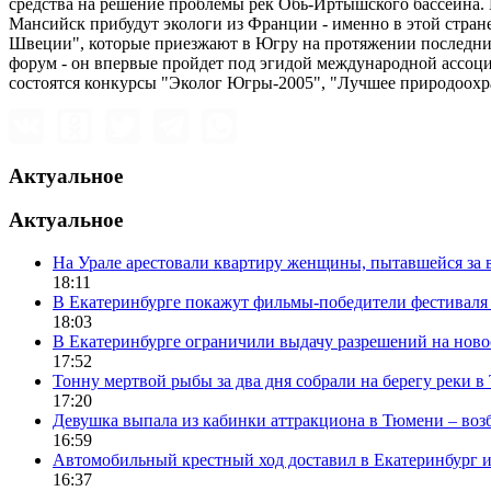
средства на решение проблемы рек Обь-Иртышского бассейна.
Мансийск прибудут экологи из Франции - именно в этой стра
Швеции", которые приезжают в Югру на протяжении последних
форум - он впервые пройдет под эгидой международной ассоциа
состоятся конкурсы "Эколог Югры-2005", "Лучшее природоох
Актуальное
Актуальное
На Урале арестовали квартиру женщины, пытавшейся за в
18:11
В Екатеринбурге покажут фильмы-победители фестиваля
18:03
В Екатеринбурге ограничили выдачу разрешений на нов
17:52
Тонну мертвой рыбы за два дня собрали на берегу реки 
17:20
Девушка выпала из кабинки аттракциона в Тюмени – воз
16:59
Автомобильный крестный ход доставил в Екатеринбург 
16:37