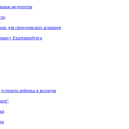
ников медцентра
сло
али для свердловских аграриев
трансу Екатеринбурга
 устроить ребенка в колледж
лкер"
ки
ни