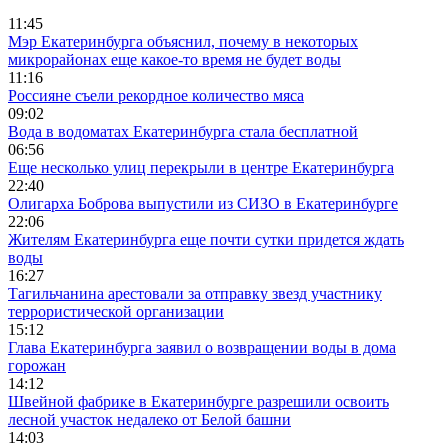
11:45
Мэр Екатеринбурга объяснил, почему в некоторых
микрорайонах еще какое-то время не будет воды
11:16
Россияне съели рекордное количество мяса
09:02
Вода в водоматах Екатеринбурга стала бесплатной
06:56
Еще несколько улиц перекрыли в центре Екатеринбурга
22:40
Олигарха Боброва выпустили из СИЗО в Екатеринбурге
22:06
Жителям Екатеринбурга еще почти сутки придется ждать
воды
16:27
Тагильчанина арестовали за отправку звезд участнику
террористической организации
15:12
Глава Екатеринбурга заявил о возвращении воды в дома
горожан
14:12
Швейной фабрике в Екатеринбурге разрешили освоить
лесной участок недалеко от Белой башни
14:03