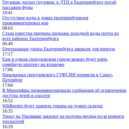
Грузовик догнал грузовик: в ДТП в Екатеринбурге погиб
пассажир фуры
10:41
Отсутствие воды в домах екатеринбуржцев
прокомментировал мэр
08:03
Стала известна причина пропажи холодной воды почти во
всех районах Екатеринбурга
06:49
Центральные улицы Екатеринбурга закрыли для проезда
17:17
Еще в одном свердловском городе можно будет взять
семейную ипотеку на вторичке
17:06
Начальника свердловского ГУФСИН перевели в Санкт-
Петербург
17:04
В Минцифры прокомментировали сообщения об ограничении
доступа детей в соцсети
16:52
Wildberries будет хранить товары на чужих складах
16:35
Улицу на Уралмаше закроют на полтора месяца из-за ремонта
теплосетей
16:19