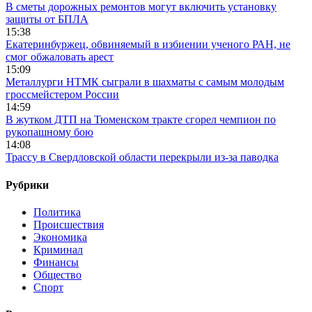
В сметы дорожных ремонтов могут включить установку
защиты от БПЛА
15:38
Екатеринбуржец, обвиняемый в избиении ученого РАН, не
смог обжаловать арест
15:09
Металлурги НТМК сыграли в шахматы с самым молодым
гроссмейстером России
14:59
В жутком ДТП на Тюменском тракте сгорел чемпион по
рукопашному бою
14:08
Трассу в Свердловской области перекрыли из-за паводка
Рубрики
Политика
Происшествия
Экономика
Криминал
Финансы
Общество
Спорт