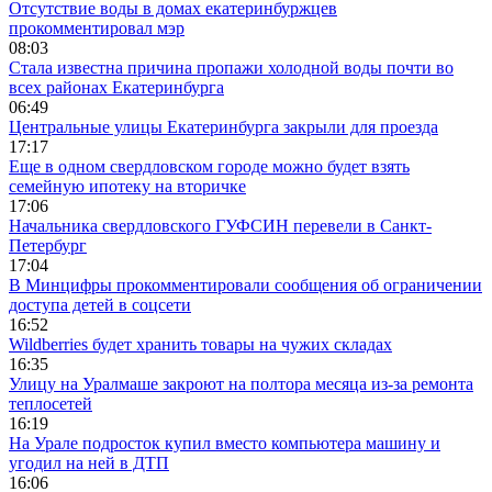
Отсутствие воды в домах екатеринбуржцев
прокомментировал мэр
08:03
Стала известна причина пропажи холодной воды почти во
всех районах Екатеринбурга
06:49
Центральные улицы Екатеринбурга закрыли для проезда
17:17
Еще в одном свердловском городе можно будет взять
семейную ипотеку на вторичке
17:06
Начальника свердловского ГУФСИН перевели в Санкт-
Петербург
17:04
В Минцифры прокомментировали сообщения об ограничении
доступа детей в соцсети
16:52
Wildberries будет хранить товары на чужих складах
16:35
Улицу на Уралмаше закроют на полтора месяца из-за ремонта
теплосетей
16:19
На Урале подросток купил вместо компьютера машину и
угодил на ней в ДТП
16:06