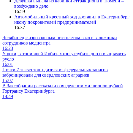
Девушка выпала из кабинки аттракциона в Тюмени –
возбуждено дело
16:59
Автомобильный крестный ход доставил в Екатеринбург
икону покровителей предпринимателей
16:37
Челябинец с аэрозольным пистолетом взял в заложники
сотрудников медцентра
16:23
У реки, затопившей Ирбит, хотят углубить дно и выпрямить
русло
16:01
Почти 7 тысяч тонн дизеля из федеральных запасов
забронировали для свердловских аграриев
15:07
В Заксобрании рассказали о выделении миллионов рублей
Гортрансу Екатеринбурга
14:49