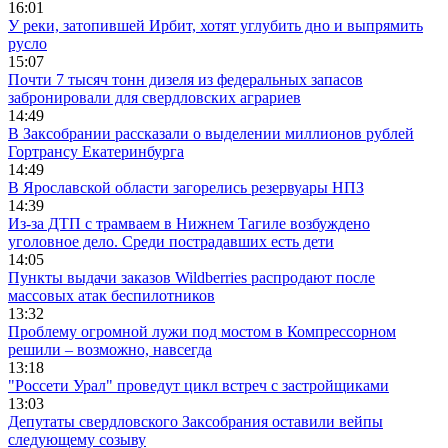
16:01
У реки, затопившей Ирбит, хотят углубить дно и выпрямить
русло
15:07
Почти 7 тысяч тонн дизеля из федеральных запасов
забронировали для свердловских аграриев
14:49
В Заксобрании рассказали о выделении миллионов рублей
Гортрансу Екатеринбурга
14:49
В Ярославской области загорелись резервуары НПЗ
14:39
Из-за ДТП с трамваем в Нижнем Тагиле возбуждено
уголовное дело. Среди пострадавших есть дети
14:05
Пункты выдачи заказов Wildberries распродают после
массовых атак беспилотников
13:32
Проблему огромной лужи под мостом в Компрессорном
решили – возможно, навсегда
13:18
"Россети Урал" проведут цикл встреч с застройщиками
13:03
Депутаты свердловского Заксобрания оставили вейпы
следующему созыву