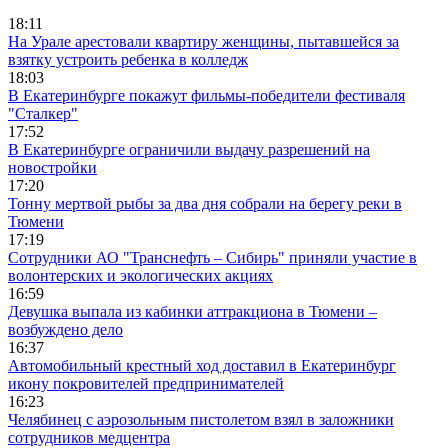
18:11
На Урале арестовали квартиру женщины, пытавшейся за
взятку устроить ребенка в колледж
18:03
В Екатеринбурге покажут фильмы-победители фестиваля
"Сталкер"
17:52
В Екатеринбурге ограничили выдачу разрешений на
новостройки
17:20
Тонну мертвой рыбы за два дня собрали на берегу реки в
Тюмени
17:19
Сотрудники АО "Транснефть – Сибирь" приняли участие в
волонтерских и экологических акциях
16:59
Девушка выпала из кабинки аттракциона в Тюмени –
возбуждено дело
16:37
Автомобильный крестный ход доставил в Екатеринбург
икону покровителей предпринимателей
16:23
Челябинец с аэрозольным пистолетом взял в заложники
сотрудников медцентра